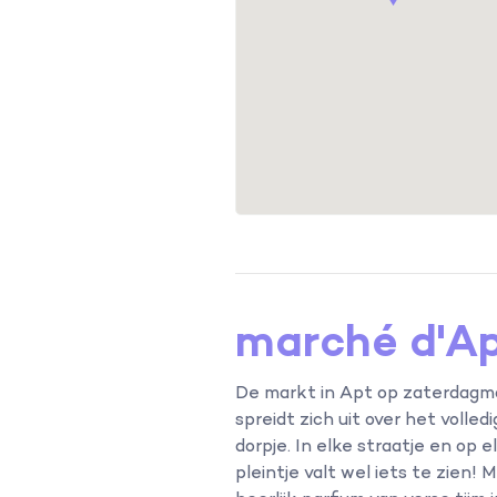
n,
5
slaapkamers
8
personen,
4
slaapkamers
marché d'A
De markt in Apt op zaterdagm
spreidt zich uit over het volled
dorpje. In elke straatje en op e
pleintje valt wel iets te zien! 