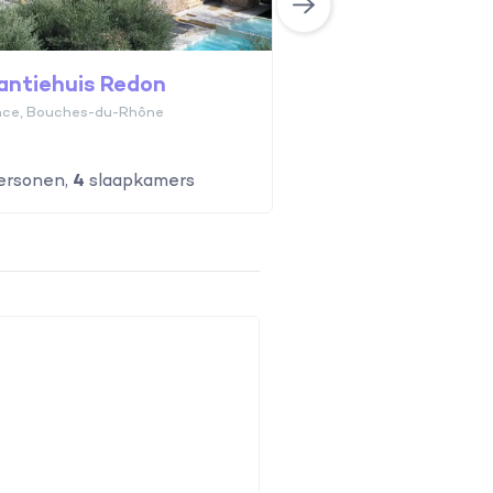
antiehuis Redon
nce, Bouches-du-Rhône
ersonen,
4
slaapkamers
10
personen,
5
slaapk