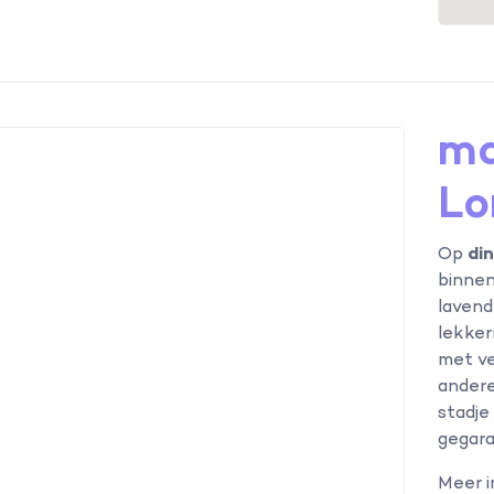
ma
Lo
Op
di
binnen
lavend
lekker
met ve
andere
stadje
gegara
Meer 