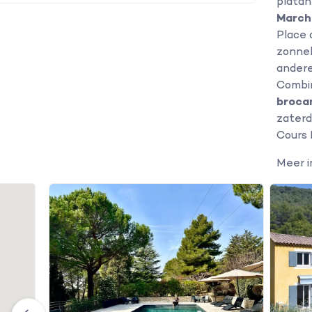
platan
March
Place 
zonneb
ander
Combin
broca
zaterd
Cours 
Meer 
r