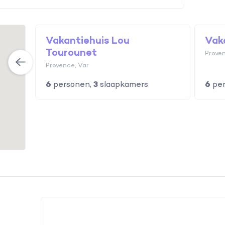
Vakantiehuis Lou
Vak
Tourounet
Proven
Provence, Var
6
personen,
3
slaapkamers
6
per