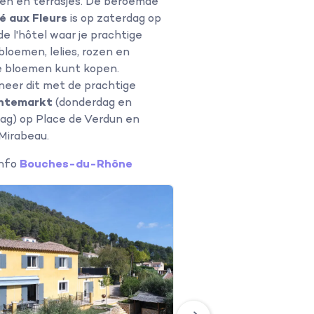
en en terrasjes. De beroemde
é aux Fleurs
is op zaterdag op
de l'hôtel waar je prachtige
loemen, lelies, rozen en
e bloemen kunt kopen.
eer dit met de prachtige
ntemarkt
(donderdag en
ag) op Place de Verdun en
Mirabeau.
info
Bouches-du-Rhône
Vakantiehuis Vill
Provence, Var