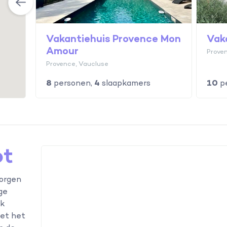
Vakantiehuis Provence Mon
Vak
Amour
Prove
Provence, Vaucluse
8
personen,
4
slaapkamers
10
p
pt
orgen
ige
lk
Met het