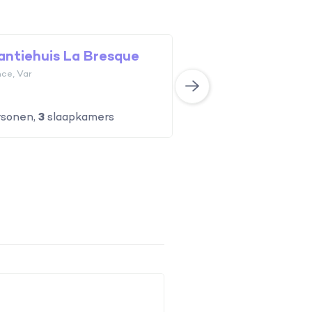
antiehuis La Bresque
Vakantiehuis La L
ce, Var
Provence, Var
sonen,
3
slaapkamers
8
personen,
4
slaapka