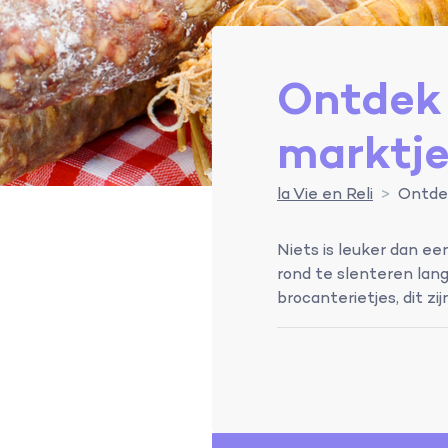
Ontdek 
marktje
la Vie en Reli
Ontdek
Niets is leuker dan e
rond te slenteren lang
brocanterietjes, dit zi