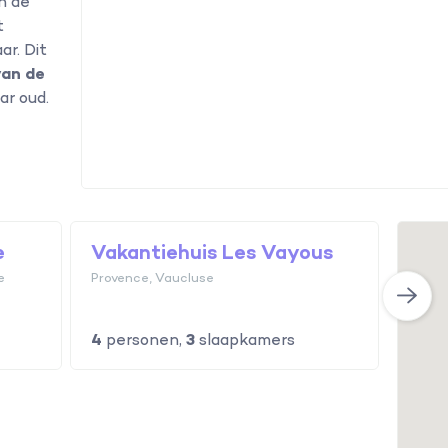
in de
t
r. Dit
van de
ar oud.
e
Vakantiehuis Les Vayous
Vaka
e
Provence, Vaucluse
Prove
4
personen,
3
slaapkamers
8
per