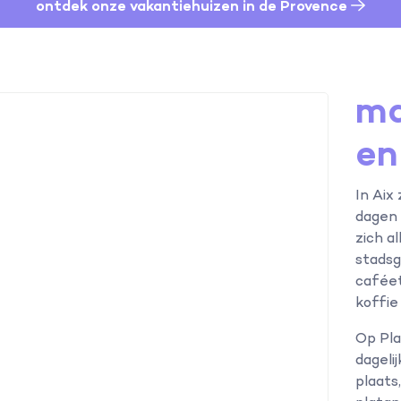
ontdek onze vakantiehuizen in de Provence
ma
en
In Aix
dagen 
zich a
stadsg
caféet
koffie
Op Pla
dageli
plaats