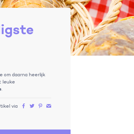
igste
e om daarna heerlijk
t leuke
e
.
tikel via