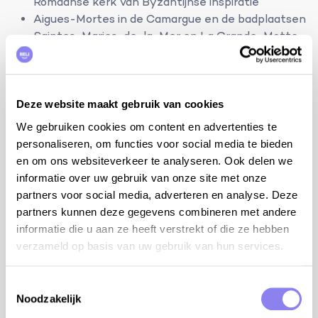
Romaanse kerk van Byzantijnse inspiratie
Aigues-Mortes in de Camargue en de badplaatsen
Saintes-Maries-de-la-Mer en La Grande-Motte
5 slaapkamers en 5 badkamers:
slpk 1 met bed 180 cm, dressing, ensuite
badkamer met bad, douche, 2 lavabo's en WC
Deze website maakt gebruik van cookies
(gelijkvloers)
We gebruiken cookies om content en advertenties te
slpk 2 met bed 180/2x90 cm, airco, ensuite
personaliseren, om functies voor social media te bieden
badkamer met douche en lavabo (gelijkvloers)
en om ons websiteverkeer te analyseren. Ook delen we
slpk 3 met bed 180/2x90 cm, airco, ensuite
informatie over uw gebruik van onze site met onze
badkamer met douche en lavabo (gelijkvloers)
partners voor social media, adverteren en analyse. Deze
slpk 4 met bed 180 cm, ensuite badkamer met
partners kunnen deze gegevens combineren met andere
douche, lavabo en aparte WC (verdiep -1) (*)
informatie die u aan ze heeft verstrekt of die ze hebben
slpk 5 met bed 180 cm (op mezzanine in de
verzameld op basis van uw gebruik van hun services.
kamer), ensuite badkamer met bad, lavabo en
aparte WC (gelijkvloers) (*)
Toestemmingsselectie
Noodzakelijk
aparte WC (gelijkvloers)