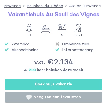
Provence
Bouches-du-Rhône
Aix-en-Provence
Vakantiehuis Au Seuil des Vignes
10
5
5
max 1
Zwembad
Omheinde tuin
Airconditioning
Internettoegang
v.a. €2.134
Al
210
keer bekeken deze week
Boek nu je vakantie
Voeg toe aan favorieten