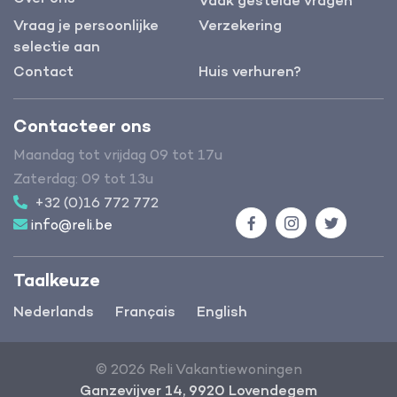
Vaak gestelde vragen
Vraag je persoonlijke
Verzekering
selectie aan
Contact
Huis verhuren?
Contacteer ons
Maandag tot vrijdag 09 tot 17u
Zaterdag: 09 tot 13u
+32 (0)16 772 772
info@reli.be
Facebook
Instagram
Twitter
Taalkeuze
Nederlands
Français
English
© 2026 Reli Vakantiewoningen
Ganzevijver 14, 9920 Lovendegem