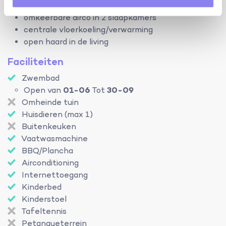
airco/verwarming:
omkeerbare airco in 2 slaapkamers
centrale vloerkoeling/verwarming
open haard in de living
Faciliteiten
Zwembad
Open van
01-06
Tot
30-09
Omheinde tuin
Huisdieren (max 1)
Buitenkeuken
Vaatwasmachine
BBQ/Plancha
Airconditioning
Internettoegang
Kinderbed
Kinderstoel
Tafeltennis
Petanqueterrein