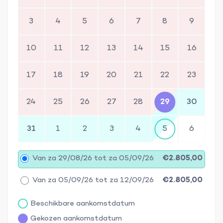
3
4
5
6
7
8
9
10
11
12
13
14
15
16
17
18
19
20
21
22
23
24
25
26
27
28
29
30
31
1
2
3
4
5
6
Van za 29/08/26 tot za 05/09/26
€2.805,00
Van za 05/09/26 tot za 12/09/26
€2.805,00
Beschikbare aankomstdatum
Gekozen aankomstdatum