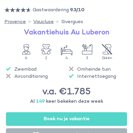
Gastwaardering
9.3/10
Provence
Vaucluse
Sivergues
Vakantiehuis Au Luberon
6
2
4
3
Géén
Zwembad
Omheinde tuin
Airconditioning
Internettoegang
v.a. €1.785
Al
149
keer bekeken deze week
Boek nu je vakantie