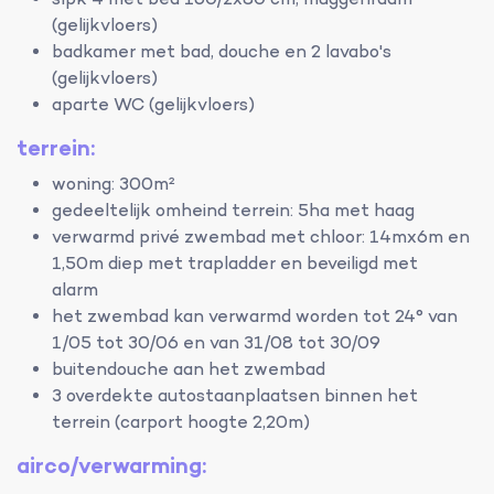
slpk 4 met bed 160/2x80 cm, muggenraam
(gelijkvloers)
badkamer met bad, douche en 2 lavabo's
(gelijkvloers)
aparte WC (gelijkvloers)
terrein:
woning: 300m²
gedeeltelijk omheind terrein: 5ha met haag
verwarmd privé zwembad met chloor: 14mx6m en
1,50m diep met trapladder en beveiligd met
alarm
het zwembad kan verwarmd worden tot 24° van
1/05 tot 30/06 en van 31/08 tot 30/09
buitendouche aan het zwembad
3 overdekte autostaanplaatsen binnen het
terrein (carport hoogte 2,20m)
airco/verwarming: