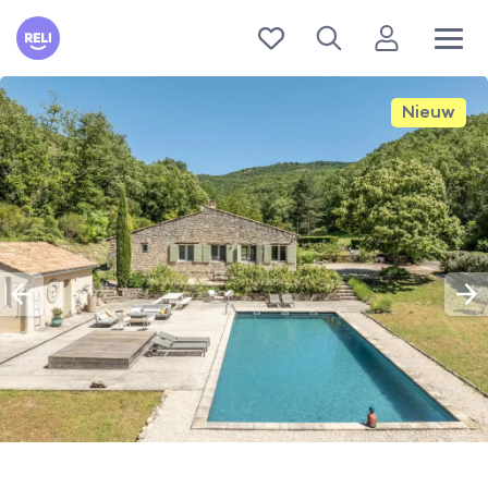
Reli
Nieuw