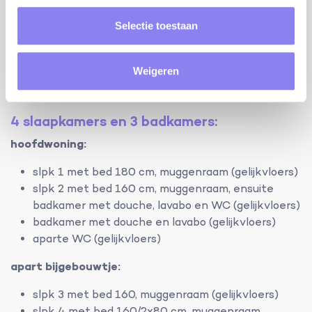
kwaliteit van zijn lokale producten
maak een mooie wandeling door de oude straatjes
Selectie toestaan
van het dorpje Lourmarin (op 18 km) of Cucuron
(op 25 km) en rust uit met een wijntje uit de
streek op een gezellig terrasje
Weigeren
8 personen
4 slaapkamers en 3 badkamers:
hoofdwoning:
slpk 1 met bed 180 cm, muggenraam (gelijkvloers)
slpk 2 met bed 160 cm, muggenraam, ensuite
badkamer met douche, lavabo en WC (gelijkvloers)
badkamer met douche en lavabo (gelijkvloers)
aparte WC (gelijkvloers)
apart bijgebouwtje:
slpk 3 met bed 160, muggenraam (gelijkvloers)