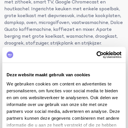
met zithoek, smart TV, Google Chromecast en
houtkachel. Ingerichte keuken met enkele spoelbak,
grote koelkast met diepvriesvak, inductie kookplaten,
dampkap, oven, microgolfoven, vaatwasmachine, Dolce
Gusto koffiemachine, koffiezet en mixer. Aparte
berging met grote koelkast, wasmachine, droogkast,
droogrek, stofzuiger, strijkplank en strijkijzer.
bijkomende info:
internet WiFi (via glasvezel kabel)
houten kinderstoel
Deze website maakt gebruik van cookies
houten luiken en verduisterende gordijnen op de
We gebruiken cookies om content en advertenties te
slaapkamers
personaliseren, om functies voor social media te bieden
gezelschapsspellen
en om ons websiteverkeer te analyseren. Ook delen we
tafeltennis
informatie over uw gebruik van onze site met onze
petanque terrein en petanque ballen
partners voor social media, adverteren en analyse. Deze
om veiligheid– en verzekeringsredenen is het
partners kunnen deze gegevens combineren met andere
laden van de elektrische wagen via het huisnet
informatie die u aan ze heeft verstrekt of die ze hebben
niet mogelijk