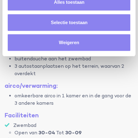
2 aparte WC's
Alles toestaan
terrein:
woning: 170m²
Selectie toestaan
omheind terrein: 500m² omheind door muur
privé zwembad met zoutelektrolyse: 8mx4m en
Weigeren
1,5m diep met Romeinse trappen en beveiligd met
alarm
buitendouche aan het zwembad
3 autostaanplaatsen op het terrein, waarvan 2
overdekt
airco/verwarming:
omkeerbare airco in 1 kamer en in de gang voor de
3 andere kamers
Faciliteiten
Zwembad
Open van
30-04
Tot
30-09