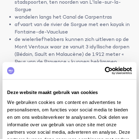
stadspoorten, ten noorden van L'Isle-sur-la-
Sorgue
wandelen langs het Canal de Carpentras
afvaart van de rivier de Sorgue met een kayak in
Fontaine-de-Vaucluse
de wielerliefhebbers kunnen zich uitleven op de
Mont Ventoux waar ze vanuit 3 idyllische dorpen
(Bédoin, Sault en Malaucène) de 1.912 meter «
Reus van de Provence » kunnen beklimmen
echte Belgische frieten bij « Friterie Fritkot » en
alle Belgische bieren bij « La Centrale des Bières »,
beide in Le Thor en uitgebaat door Belgische
eigenaars
Deze website maakt gebruik van cookies
recreatiecentrum « Le Lac de Monteux » en het
We gebruiken cookies om content en advertenties te
waterpretpark « Wave Island » in Monteux
personaliseren, om functies voor social media te bieden
het pretpark « Parc Spirou Provence »
en om ons websiteverkeer te analyseren. Ook delen we
(Robbedoes) in Monteux en het pretpak
informatie over uw gebruik van onze site met onze
« Amazonia » in Roquemaure
partners voor social media, adverteren en analyse. Deze
de Romaanse stad Avignon met het Festival van