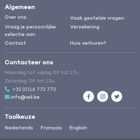
Algemeen
Over ons
Vaak gestelde vragen
Vraag je persoonlijke
Verzekering
selectie aan
Contact
Huis verhuren?
Contacteer ons
Maandag tot vrijdag 09 tot 17u
Zaterdag: 09 tot 13u
+32 (0)16 772 772
info@reli.be
Facebook
Instagram
Twitter
Taalkeuze
Nederlands
Français
English