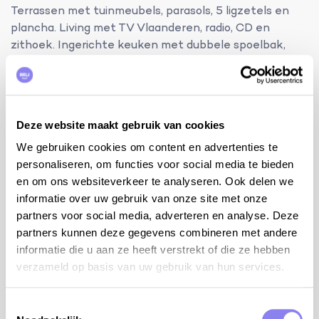
Terrassen met tuinmeubels, parasols, 5 ligzetels en
plancha. Living met TV Vlaanderen, radio, CD en
zithoek. Ingerichte keuken met dubbele spoelbak,
grote frigo-diepvries, gasfornuis, oven, dampkap,
microgolfoven, vaatwasmachine, koffiezet, Senseo en
mixer. Berging met wasmachine, stofzuiger, strijkijzer
en strijkplank.
Deze website maakt gebruik van cookies
bijkomende info:
We gebruiken cookies om content en advertenties te
internet WiFi
personaliseren, om functies voor social media te bieden
houten babybed (lakentjes zelf te voorzien) en
en om ons websiteverkeer te analyseren. Ook delen we
houten kinderstoel op aanvraag
informatie over uw gebruik van onze site met onze
tafelvoetbal en petanqueballen
partners voor social media, adverteren en analyse. Deze
Buiten de maanden juli en augustus kun je deze
partners kunnen deze gegevens combineren met andere
woning aan een verminderde capaciteit huren. De
informatie die u aan ze heeft verstrekt of die ze hebben
woning blijft volledig privé voor jullie gezelschap,
verzameld op basis van uw gebruik van hun services.
maar een aantal kamers worden afgesloten.
Welke dit zijn, kunnen jullie ter plaatse beslissen.
Toestemmingsselectie