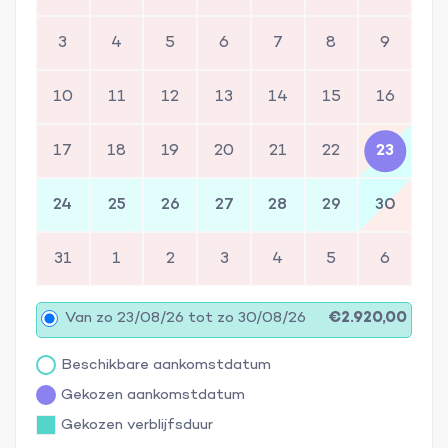
3
4
5
6
7
8
9
10
11
12
13
14
15
16
17
18
19
20
21
22
23
24
25
26
27
28
29
30
31
1
2
3
4
5
6
Van zo 23/08/26 tot zo 30/08/26
€2.920,00
Beschikbare aankomstdatum
Gekozen aankomstdatum
Gekozen verblijfsduur