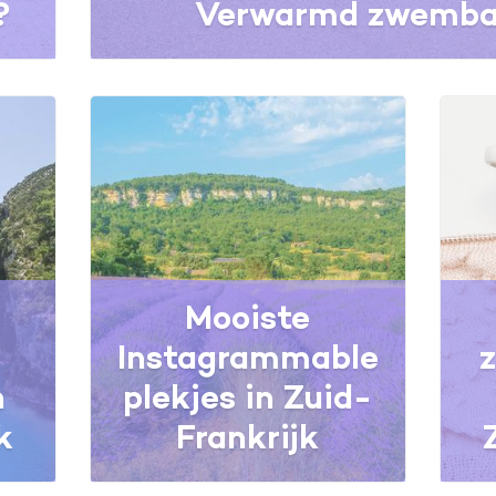
?
Verwarmd zwembad
Mooiste
Instagrammable
n
plekjes in Zuid-
k
Frankrijk