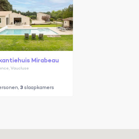
kantiehuis Mirabeau
ence, Vaucluse
rsonen,
3
slaapkamers