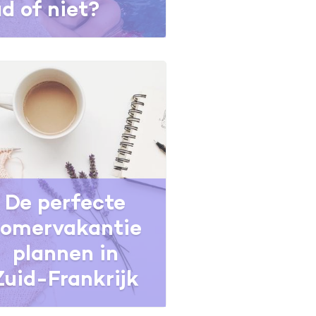
 of niet?
De perfecte
zomervakantie
plannen in
Zuid-Frankrijk