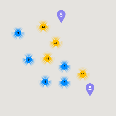
12
3
16
48
9
5
10
5
8