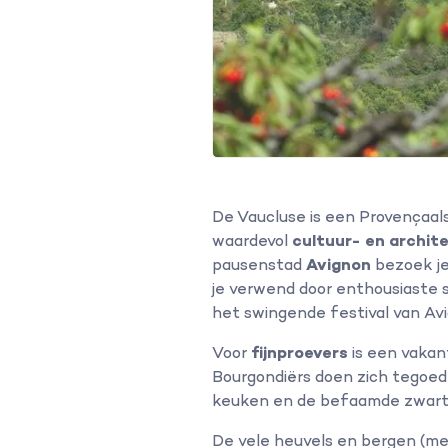
De Vaucluse is een Provençaals
waardevol
cultuur- en archit
pausenstad
Avignon
bezoek je 
je verwend door enthousiaste 
het swingende festival van Av
Voor
fijnproevers
is een vakan
Bourgondiërs doen zich tegoed 
keuken en de befaamde zwarte
De vele heuvels en bergen (met a