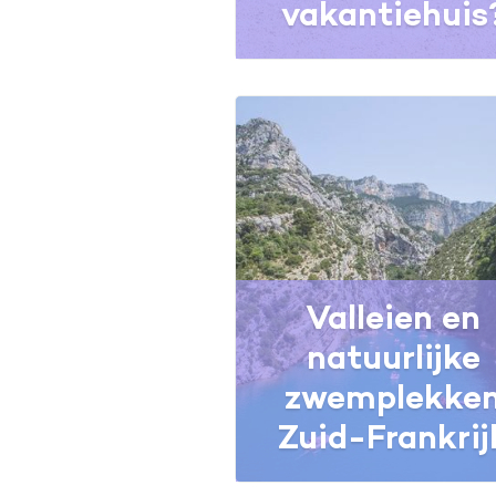
vakantiehuis
Valleien en
natuurlijke
zwemplekke
Zuid-Frankrij