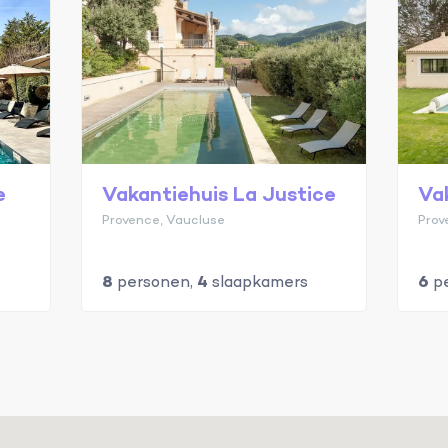
e
Vakantiehuis La Justice
Va
Provence, Vaucluse
Prov
8
personen,
4
slaapkamers
6
pe