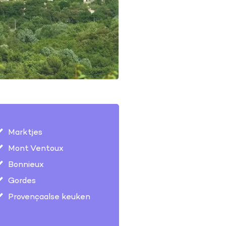
Marktjes
Mont Ventoux
Bonnieux
Gordes
Provençaalse keuken