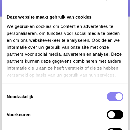
Deze website maakt gebruik van cookies
We gebruiken cookies om content en advertenties te
personaliseren, om functies voor social media te bieden
en om ons websiteverkeer te analyseren. Ook delen we
Ben je eigenaar van een vakantiehuis in
informatie over uw gebruik van onze site met onze
Frankrijk en speel je met het idee om het huis
partners voor social media, adverteren en analyse. Deze
(deels) te verhuren? Wij helpen je graag!
partners kunnen deze gegevens combineren met andere
Laat hier je gegevens na en
informatie die u aan ze heeft verstrekt of die ze hebben
we contacteren je om jou en je eigendom
verzameld op basis van uw gebruik van hun services.
beter te leren kennen.
Toestemmingsselectie
Ben je op zoek naar meer info over de
Noodzakelijk
toeristenbelasting?
Klik door naar een artikel hierover op onze
blog!
Voorkeuren
*
Voornaam