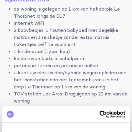
de woning is gelegen op 1 km van het dorpje Le
Thoronet langs de D17
internet WiFi
2 babybedjes: 1 houten babybed met degelijke
matras en 1 reisbedje zonder extra matras
(lakentjes zelf te voorzien)
1 kinderstoel (type Ikea)
kinderzwembadje in schelpvorm
petanque terrein en petanque ballen
u kunt uw elektrische/hybride wagen opladen aan
het laadstation aan het toerismebureau in het
dorp Le Thoronet op 1 km van de woning
TGV station Les Arcs-Draguignan op 22 km van de
woning
luchthaven Nice Côte d'Azur op 100 km van de
woning
luchthaven Marseille Provence op 110 km van de
woning