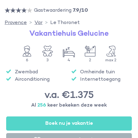
Gastwaardering
7.9/10
Provence
Var
Le Thoronet
Vakantiehuis Gelucine
6
3
4
2
max 2
Zwembad
Omheinde tuin
Airconditioning
Internettoegang
v.a. €1.375
Al
256
keer bekeken deze week
Boek nu je vakantie