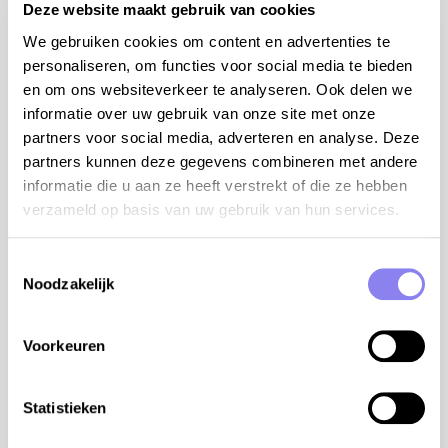
Deze website maakt gebruik van cookies
tips van de eigenaar:
We gebruiken cookies om content en advertenties te
Gelucine is de perfecte uitvalsbasis om de
personaliseren, om functies voor social media te bieden
Provence te ontdekken
en om ons websiteverkeer te analyseren. Ook delen we
natuurliefhebbers en fotografen weten niet
informatie over uw gebruik van onze site met onze
waar eerst kijken in het majestueuse Massif des
partners voor social media, adverteren en analyse. Deze
Maures, de Gorges du Verdon en het Lac de
partners kunnen deze gegevens combineren met andere
Sainte-Croix
informatie die u aan ze heeft verstrekt of die ze hebben
op een boogscheut van de Middellandse Zee
verzameld op basis van uw gebruik van hun services.
elke dag kan je kuieren op een Provençaalse
markt in de buurt
Toestemmingsselectie
Noodzakelijk
9 personen
4 slaapkamers en 2 badkamers:
Voorkeuren
slpk 1 met bed 160 cm, airco (gelijkvloers)
slpk 2 met bed 180 cm, airco (verdiep)
Statistieken
slpk 3 met bed 160 cm, houten kinderbed, airco
(verdiep)