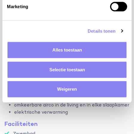
slpk 4 met 3 bedden 90 cm, airco (verdiep)
Marketing
badkamer met douche, lavabo en WC (gelijkvloers)
badkamer met douche, lavabo en WC (verdiep)
Details tonen
aparte WC (gelijkvloers)
terrein:
Alles toestaan
aanpalende woning: 130m²
omheind terrein: 17a omheind door draadafsluiting
(2m hoog)
Selectie toestaan
privé zwembad: 8mx4m en 1,00m-1,80m diep met
Romeinse trappen en beveiligd met alarm
Weigeren
airconditioning/verwarming:
omkeerbare airco in de living en in elke slaapkamer
elektrische verwarming
Faciliteiten