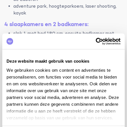
adventure park, hoogteparkoers, laser shooting,
kayak
4 slaapkamers en 2 badkamers:
slpk 1 met bed 180 cm, ensuite badkamer met
douche en lavabo
slpk 2 met bed 180 cm
slpk 3 met 2 bedden 90 cm
mezzanine met bed 180 cm en 2 bedden 90 cm
Deze website maakt gebruik van cookies
(onderschuifbed)
We gebruiken cookies om content en advertenties te
personaliseren, om functies voor social media te bieden
badkamer met douche, dubbele lavabo en WC
en om ons websiteverkeer te analyseren. Ook delen we
WC apart
informatie over uw gebruik van onze site met onze
partners voor social media, adverteren en analyse. Deze
terrein:
partners kunnen deze gegevens combineren met andere
woning: 120m²
informatie die u aan ze heeft verstrekt of die ze hebben
terrein: 30a
verzameld op basis van uw gebruik van hun services.
zwembad: 9mx4m en 0,7m-1,8m diep met