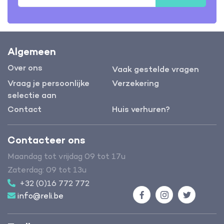
Algemeen
Over ons
Vaak gestelde vragen
Vraag je persoonlijke
Verzekering
selectie aan
Contact
Huis verhuren?
Contacteer ons
Maandag tot vrijdag 09 tot 17u
Zaterdag: 09 tot 13u
+32 (0)16 772 772
info@reli.be
Facebook
Instagram
Twitter