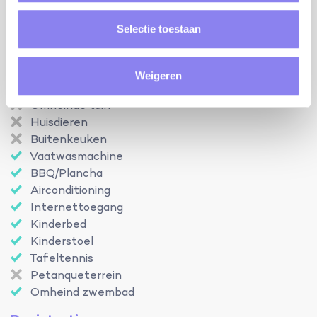
omkeerbare airco
Selectie toestaan
Faciliteiten
Zwembad
Weigeren
Open van
01-05
Tot
30-09
Omheinde tuin
Huisdieren
Buitenkeuken
Vaatwasmachine
BBQ/Plancha
Airconditioning
Internettoegang
Kinderbed
Kinderstoel
Tafeltennis
Petanqueterrein
Omheind zwembad