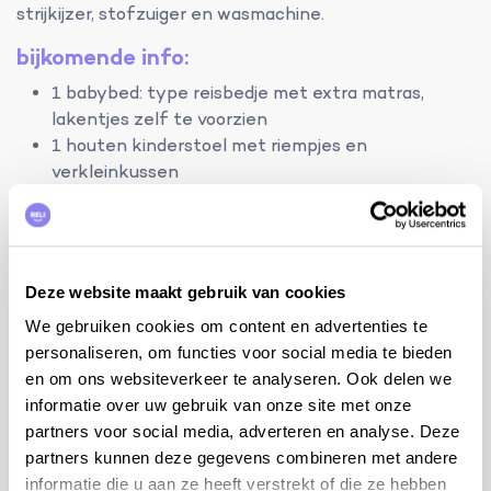
strijkijzer, stofzuiger en wasmachine.
bijkomende info:
1 babybed: type reisbedje met extra matras,
lakentjes zelf te voorzien
1 houten kinderstoel met riempjes en
verkleinkussen
internet WiFi
tafeltennis
de eigenaar heeft 1 kat
tips van de eigenaar:
Deze website maakt gebruik van cookies
We gebruiken cookies om content en advertenties te
Avignon: het Theaterfestival in juli, het Palais des
personaliseren, om functies voor social media te bieden
Papes, de Pont d'Avignon en het Fort Saint-André
en om ons websiteverkeer te analyseren. Ook delen we
fietsen en wandelen op de Mont Ventoux en in de
informatie over uw gebruik van onze site met onze
Gorges de la Nesque
partners voor social media, adverteren en analyse. Deze
Vaison-la-Romaine, bekend om zijn bijzonder rijke
partners kunnen deze gegevens combineren met andere
Romeinse overblijfselen, waaronder de Romeinse
informatie die u aan ze heeft verstrekt of die ze hebben
brug die toegang geeft tot de middeleeuwse stad,