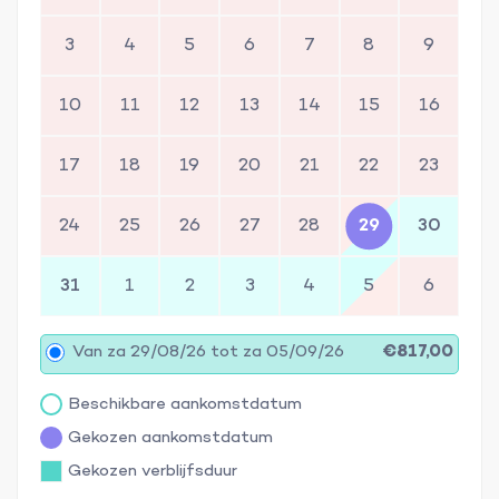
3
4
5
6
7
8
9
10
11
12
13
14
15
16
17
18
19
20
21
22
23
24
25
26
27
28
29
30
31
1
2
3
4
5
6
Van za 29/08/26 tot za 05/09/26
€817,00
Beschikbare aankomstdatum
Gekozen aankomstdatum
Gekozen verblijfsduur