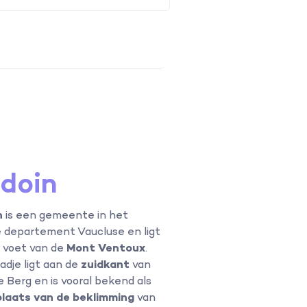
doin
n
is een gemeente in het
 departement Vaucluse en ligt
 voet van de
Mont Ventoux
.
adje ligt aan de
zuidkant
van
e Berg en is vooral bekend als
plaats van de beklimming
van