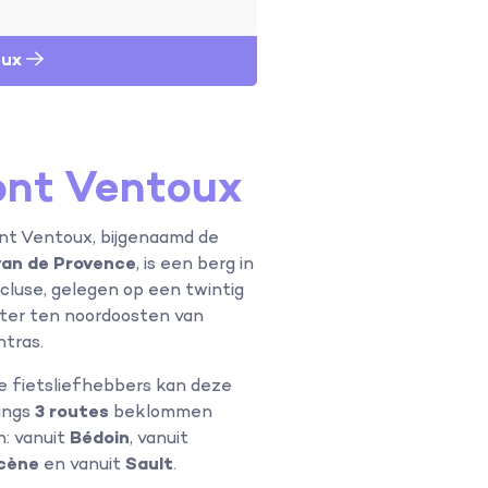
oux
nt Ventoux
t Ventoux, bijgenaamd de
van de Provence
, is een berg in
cluse, gelegen op een twintig
ter ten noordoosten van
tras.
e fietsliefhebbers kan deze
angs
3 routes
beklommen
: vanuit
Bédoin
, vanuit
cène
en vanuit
Sault
.