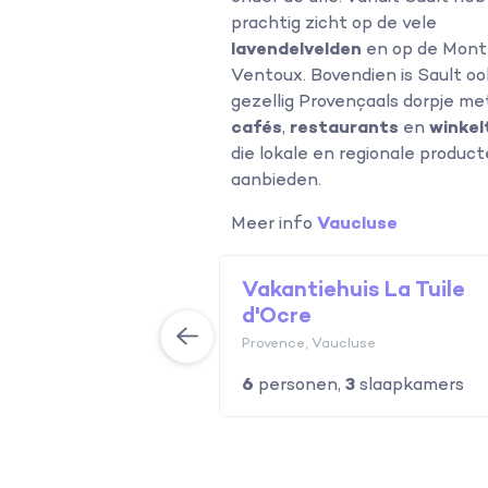
prachtig zicht op de vele
lavendelvelden
en op de Mont
Ventoux. Bovendien is Sault o
gezellig Provençaals dorpje me
cafés
,
restaurants
en
winkel
die lokale en regionale produc
aanbieden.
Meer info
Vaucluse
is Villa de la
Vakantiehuis La Tuile
e
d'Ocre
cluse
Provence, Vaucluse
4
slaapkamers
6
personen,
3
slaapkamers