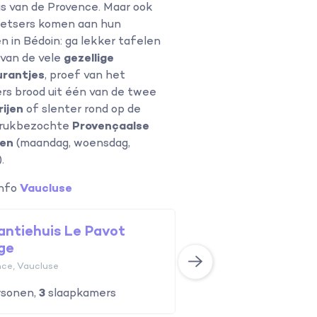
s van de Provence. Maar ook
ietsers komen aan hun
n in Bédoin: ga lekker tafelen
 van de vele
gezellige
urantjes
, proef van het
rs brood uit één van de twee
ijen
of slenter rond op de
 drukbezochte
Provençaalse
en
(maandag, woensdag,
.
info
Vaucluse
antiehuis Le Pavot
Vakantiehuis Mas
ge
Provence, Vaucluse
nce, Vaucluse
sonen,
3
slaapkamers
6
personen,
3
slaapka