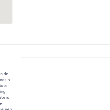
an de
Bédoin
dste
ing
te is
e
 je een