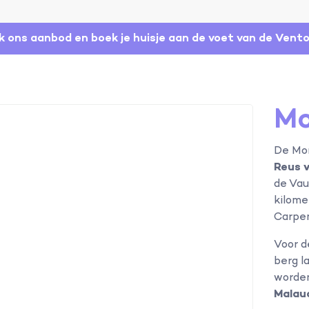
jk ons aanbod en boek je huisje aan de voet van de Vent
Mo
De Mon
Reus 
de Vau
kilome
Carpen
Voor d
berg l
worden
Malau