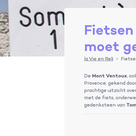
Fietsen
moet ge
la Vie en Reli
Fietse
De
Mont Ventoux
, o
Provence, gekend doo
prachtige uitzicht ove
met de fiets, onderw
gedenksteen van
Tom