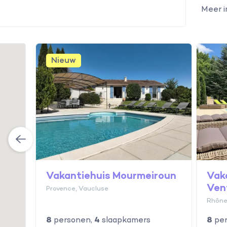
Meer 
ux
Nieuw
Vakantiehuis Mourmeiroun
Vak
Ven
Provence, Vaucluse
Rhône
8
personen,
4
slaapkamers
8
per