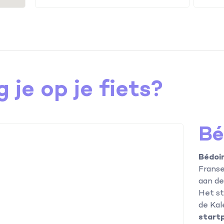
 je op je fiets?
Bé
Bédoi
Franse
aan de
Het st
de Kal
start