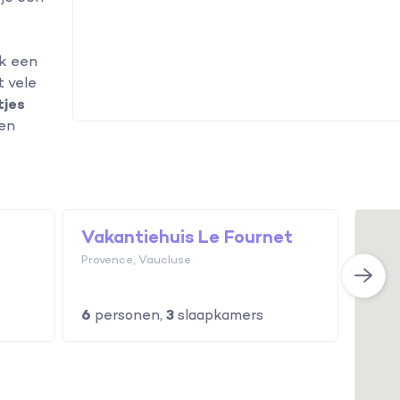
ok een
t vele
tjes
ten
Vakantiehuis Le Fournet
Vaka
Nieuw
Provence, Vaucluse
Prove
6
personen,
3
slaapkamers
10
p