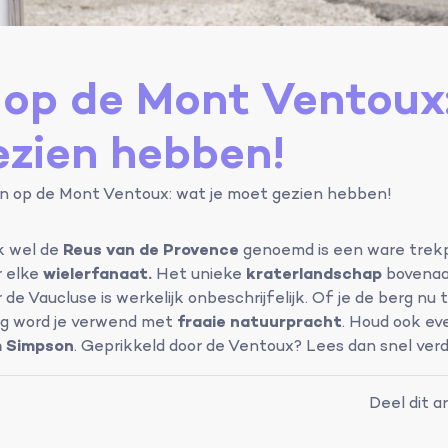
 op de Mont Ventoux:
zien hebben!
n op de Mont Ventoux: wat je moet gezien hebben!
ok wel de
Reus van de Provence
genoemd is een ware trekpl
r elke
wielerfanaat.
Het unieke
kraterlandschap
bovenaa
r de Vaucluse is werkelijk onbeschrijfelijk. Of je de berg n
eg word je verwend met
fraaie natuurpracht
. Houd ook ev
 Simpson
. Geprikkeld door de Ventoux? Lees dan snel verd
Deel dit ar