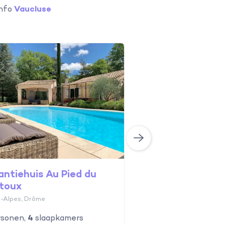
info
Vaucluse
Vakantiehuis La
Garriguette
Provence, Vaucluse
antiehuis Au Pied du
toux
-Alpes, Drôme
sonen,
4
slaapkamers
4
personen,
2
slaapka