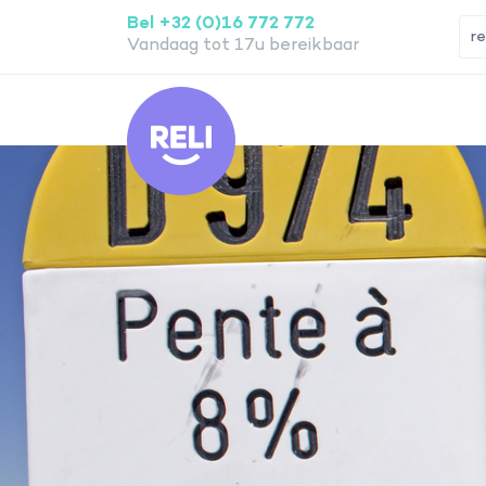
Bel +32 (0)16 772 772
Vandaag tot 17u bereikbaar
Reli