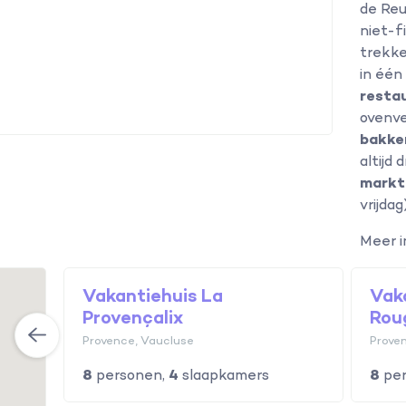
de Reu
niet-f
trekke
in één
resta
ovenve
bakker
altijd
markt
vrijdag)
Meer 
tte
Vakantiehuis La
Vak
Nieuw
Provençalix
Rou
Provence, Vaucluse
Prove
8
personen,
4
slaapkamers
8
per