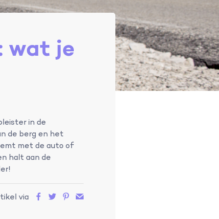
 wat je
eister in de
n de berg en het
u temt met de auto of
en halt aan de
er!
tikel via