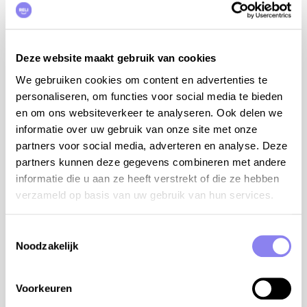
Les Maridats is een Provençaals gelijkvloers
vakantiehuis, dat rustig gelegen is omgeven door
wijngaarden, aan de voet van de Mont Ventoux. De
zeer discrete eigenaars wonen vlakbij op hetzelfde
Deze website maakt gebruik van cookies
domein en garanderen u 100% privacy. Het zwembad
We gebruiken cookies om content en advertenties te
en de afgesloten binnenplaats van het vakantiehuis
personaliseren, om functies voor social media te bieden
zijn volledig privé voor de vakantiegasten. Deze gîte is
en om ons websiteverkeer te analyseren. Ook delen we
ideaal voor natuurliefhebbers en avonturiers: een
informatie over uw gebruik van onze site met onze
perfecte uitvalsbasis voor fietsers en wandelaars die
partners voor social media, adverteren en analyse. Deze
de Reus van de Provence, de Mont Ventoux, willen
partners kunnen deze gegevens combineren met andere
beklimmen.
informatie die u aan ze heeft verstrekt of die ze hebben
verzameld op basis van uw gebruik van hun services.
Terras met tuinmeubels en pergola, plancha op gas, 4
ligzetels en een parasol. Living met zithoek, airco en
TV. Ingerichte keuken met enkele spoelbak, grote
Toestemmingsselectie
Noodzakelijk
koelkast met vriesvak, elektrische kookplaten,
dampkap, oven, microgolfoven, vaatwasmachine,
koffiezet en mixer. Wasmachine in de badkamer.
Voorkeuren
Aparte berging met droogrek, stofzuiger, strijkplank