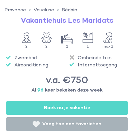
Provence
Vaucluse
Bédoin
Vakantiehuis Les Maridats
2
2
2
1
max 1
Zwembad
Omheinde tuin
Airconditioning
Internettoegang
v.a. €750
Al
96
keer bekeken deze week
Boek nu je vakantie
Voeg toe aan favorieten