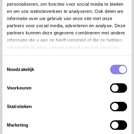
trappen en afdekzeil, beveiligd met alarm
personaliseren, om functies voor social media te bieden
buitendouche aan het zwembad
en om ons websiteverkeer te analyseren. Ook delen we
petanquebaan en -ballen
informatie over uw gebruik van onze site met onze
2 overdekte autostaanplaatsen binnen het
partners voor social media, adverteren en analyse. Deze
terrein
partners kunnen deze gegevens combineren met andere
informatie die u aan ze heeft verstrekt of die ze hebben
airco/verwarming:
verzameld op basis van uw gebruik van hun services.
omkeerbare airco in alle leefruimtes en
slaapkamers
Toestemmingsselectie
Noodzakelijk
Faciliteiten
Zwembad
Voorkeuren
Open van
20-06
Tot
30-09
Omheinde tuin
Huisdieren
Statistieken
Buitenkeuken
Vaatwasmachine
BBQ/Plancha
Marketing
Airconditioning