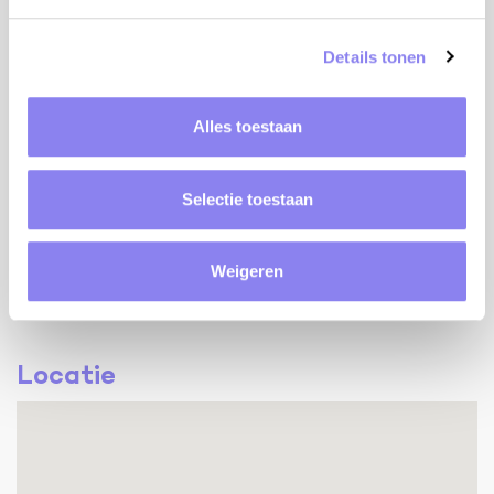
Internettoegang
Kinderbed
Details tonen
Kinderstoel
Tafeltennis
Petanqueterrein
Alles toestaan
Toegankelijke woning
Alleenstaand huis
Selectie toestaan
Omheind zwembad
Satelliet TV
Geen inkijk
Weigeren
Locatie