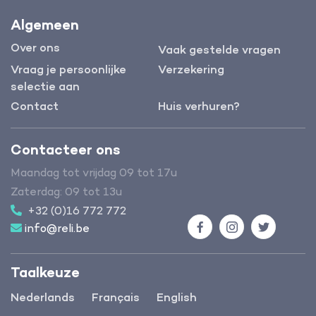
Algemeen
Over ons
Vaak gestelde vragen
Vraag je persoonlijke
Verzekering
selectie aan
Contact
Huis verhuren?
Contacteer ons
Maandag tot vrijdag 09 tot 17u
Zaterdag: 09 tot 13u
+32 (0)16 772 772
info@reli.be
Facebook
Instagram
Twitter
Taalkeuze
Nederlands
Français
English