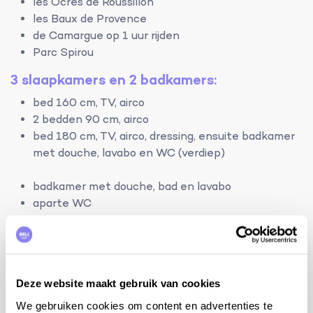
les Ocres de Roussillon
les Baux de Provence
de Camargue op 1 uur rijden
Parc Spirou
3 slaapkamers en 2 badkamers:
bed 160 cm, TV, airco
2 bedden 90 cm, airco
bed 180 cm, TV, airco, dressing, ensuite badkamer
met douche, lavabo en WC (verdiep)
badkamer met douche, bad en lavabo
aparte WC
terrein:
woning: 257m²
omheind terrein: 2500m² (combinatie draad en
Deze website maakt gebruik van cookies
haag)
zwembad: 9mx4m en 1,4m diep met Romeinse
We gebruiken cookies om content en advertenties te