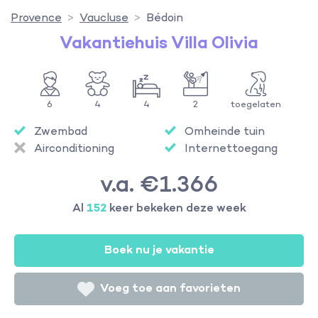
Provence
Vaucluse
Bédoin
Vakantiehuis Villa Olivia
6
4
4
2
toegelaten
Zwembad
Omheinde tuin
Airconditioning
Internettoegang
v.a. €1.366
Al
152
keer bekeken deze week
Boek nu je vakantie
Voeg toe aan favorieten