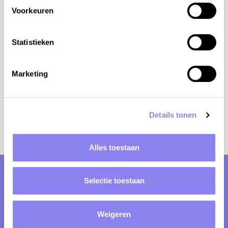
Hoogte: 360m
Voorkeuren
Fietsverhuur: 1,5km
Statistieken
Supermarkt: 1,5km
Tennis: 1,5km
Marketing
Bakker: 1,5km
Details tonen
Beoordelingen
Alles toestaan
Villa Olivia heeft 11 beoordelingen en
Selectie toestaan
kreeg een gemiddelde
gastwaardering van:
Weigeren