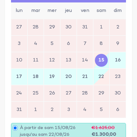
lun
mar
mer
jeu
ven
sam
dim
27
28
29
30
31
1
2
3
4
5
6
7
8
9
10
11
12
13
14
15
16
17
18
19
20
21
22
23
24
25
26
27
28
29
30
31
1
2
3
4
5
6
À partir de sam 15/08/26
€1.625,00
jusqu'au sam 22/08/26
€1.300,00