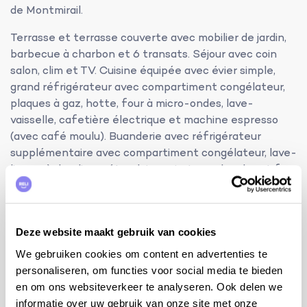
de Montmirail.
Terrasse et terrasse couverte avec mobilier de jardin,
barbecue à charbon et 6 transats. Séjour avec coin
salon, clim et TV. Cuisine équipée avec évier simple,
grand réfrigérateur avec compartiment congélateur,
plaques à gaz, hotte, four à micro-ondes, lave-
vaisselle, cafetière électrique et machine espresso
(avec café moulu). Buanderie avec réfrigérateur
supplémentaire avec compartiment congélateur, lave-
linge, sèche-linge, étendoir, aspirateur, planche et fer
à repasser.
information additionnelle:
Deze website maakt gebruik van cookies
internet WiFi (par Starlink)
chaise haute (type Ikea) et lit bébé (lit parapluie
We gebruiken cookies om content en advertenties te
avec matelas)
personaliseren, om functies voor social media te bieden
volets électriques dans les chambres
en om ons websiteverkeer te analyseren. Ook delen we
terrain de pétanque et jeu de boules
informatie over uw gebruik van onze site met onze