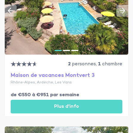
2
personnes,
1
chambre
Maison de vacances Montvert 3
Rhône-Alpes, Ardèche, Les Vans
de €550 à €951 par semaine
Plus d'info