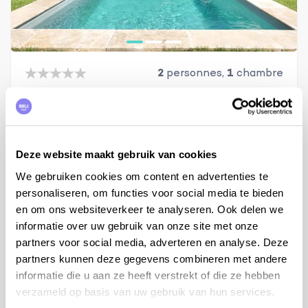
2
personnes,
1
chambre
Maison de vacances Cérestain
Provence, Alpes-de-Haute-Provence, Céreste-en-Luberon
de €750 à €1.410 par semaine
Deze website maakt gebruik van cookies
Plus d'info
We gebruiken cookies om content en advertenties te
personaliseren, om functies voor social media te bieden
en om ons websiteverkeer te analyseren. Ook delen we
informatie over uw gebruik van onze site met onze
partners voor social media, adverteren en analyse. Deze
partners kunnen deze gegevens combineren met andere
informatie die u aan ze heeft verstrekt of die ze hebben
verzameld op basis van uw gebruik van hun services.