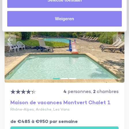
Weigeren
4
personnes,
2
chambres
Maison de vacances Montvert Chalet 1
Rhône-Alpes, Ardèche, Les Vans
de €485 à €950 par semaine