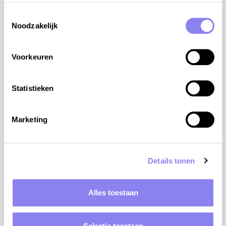
Toestemmingsselectie
Noodzakelijk
Voorkeuren
Statistieken
3
personnes,
2
chambres
Marketing
Maison de vacances Chataigniers
Rhône-Alpes, Ardèche, Juvinas
de €525 à €1.113 par semaine
Details tonen
Plus d'info
Alles toestaan
Selectie toestaan