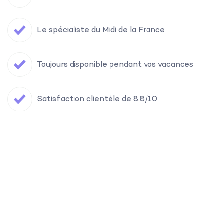
Le spécialiste du Midi de la France
Toujours disponible pendant vos vacances
Satisfaction clientèle de 8.8/10
Filtre
Trouvez votre maison de vacances dans
Recevez nos conseils de voyage
le Sud de la France.
Oui, s'il te plaît!
Où?