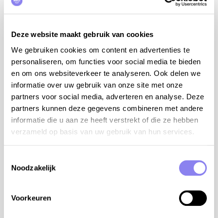
micro-ondes, hotte, lave-vaisselle, cafetière, Senseo,
mixer, aspirateur et fer à repasser. Lave-linge et
sèche-linge.
Deze website maakt gebruik van cookies
We gebruiken cookies om content en advertenties te
Voulez-vous goûter l'atmosphère de cette maison de
personaliseren, om functies voor social media te bieden
vacances? Découvrez cette vidéo amusante:
en om ons websiteverkeer te analyseren. Ook delen we
Provence Mon Amour
informatie over uw gebruik van onze site met onze
information additionnelle:
partners voor social media, adverteren en analyse. Deze
partners kunnen deze gegevens combineren met andere
climatisation dans les 4 chambres
informatie die u aan ze heeft verstrekt of die ze hebben
1 chaise haute
verzameld op basis van uw gebruik van hun services.
internet WiFi
trampoline et table de ping pong
terrain de pétanque et jeu de boules
Toestemmingsselectie
Noodzakelijk
conseils du propriétaire:
idéalement situé sur 'la route des chateaux du
Voorkeuren
Luberon Sud'
proche de Lourmarin et Ansouis