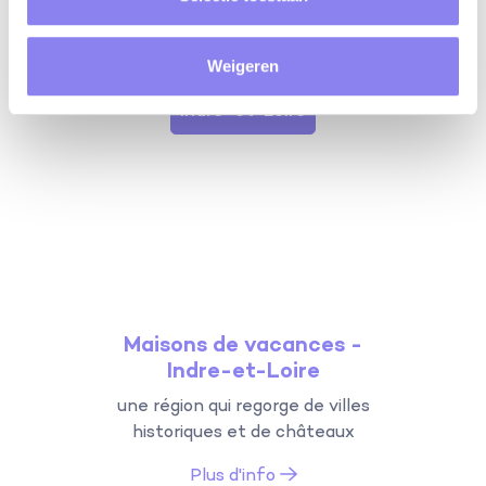
vous souhaitez passer vos vacances? Choisissez un
département ci-dessous et découvrez si il correspond
à vos souhaits de vacances.
Weigeren
Indre-et-Loire
Maisons de vacances -
Indre-et-Loire
une région qui regorge de villes
historiques et de châteaux
Plus d'info