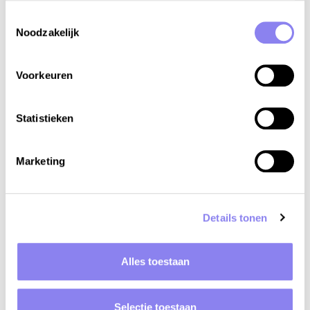
Toestemmingsselectie
Noodzakelijk
Voorkeuren
Statistieken
Marketing
Details tonen
Alles toestaan
Découvrez les départements
Vous n'êtes toujours pas sûr dans quel département
Selectie toestaan