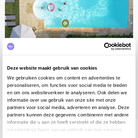
Domaine-sur-Vienne - La Fleuve
Deze website maakt gebruik van cookies
Centre-Val de Loire, Indre-et-Loire
We gebruiken cookies om content en advertenties te
personaliseren, om functies voor social media te bieden
6
personnes,
3
chambres
en om ons websiteverkeer te analyseren. Ook delen we
informatie over uw gebruik van onze site met onze
partners voor social media, adverteren en analyse. Deze
partners kunnen deze gegevens combineren met andere
informatie die u aan ze heeft verstrekt of die ze hebben
verzameld op basis van uw gebruik van hun services.