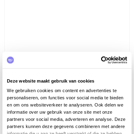
Deze website maakt gebruik van cookies
Carcassonne
We gebruiken cookies om content en advertenties te
personaliseren, om functies voor social media te bieden
Les enthousiastes de
patrimoines historiques
et de
en om ons websiteverkeer te analyseren. Ook delen we
bâtiments impressionnants sont gâtés lors de leur
informatie over uw gebruik van onze site met onze
visite de
Carcassonne
. Après Paris, la villa d'amour et
partners voor social media, adverteren en analyse. Deze
du Mont-Saint-Michel, Carcassonne est
le pôle
partners kunnen deze gegevens combineren met andere
d'attraction
le plus touristique de la France.
informatie die u aan ze heeft verstrekt of die ze hebben