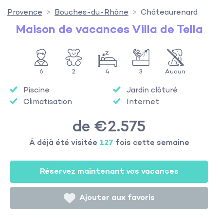
Provence
Bouches-du-Rhône
Châteaurenard
Maison de vacances Villa de Tella
6
2
4
3
Aucun
Piscine
Jardin clôturé
Climatisation
Internet
de €2.575
À déjà été visitée
127
fois cette semaine
Réservez maintenant vos vacances
Ajouter aux favoris