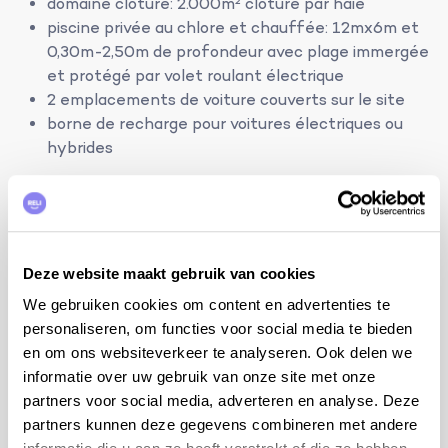
domaine clôturé: 2.000m² clôturé par haie
piscine privée au chlore et chauffée: 12mx6m et
0,30m-2,50m de profondeur avec plage immergée
et protégé par volet roulant électrique
2 emplacements de voiture couverts sur le site
borne de recharge pour voitures électriques ou
hybrides
clim/chauffage:
climatisation réversible dans chaque pièce
Equipement
Deze website maakt gebruik van cookies
Piscine
We gebruiken cookies om content en advertenties te
Ouverte à partir du
22-06
Jusqu'au
03-08
personaliseren, om functies voor social media te bieden
Chauffée
en om ons websiteverkeer te analyseren. Ook delen we
Jardin clôturé
informatie over uw gebruik van onze site met onze
Animaux
partners voor social media, adverteren en analyse. Deze
Cuisine d'été
partners kunnen deze gegevens combineren met andere
Lave-vaisselle