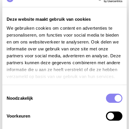
Gorges de l’Ardèche (Ardèche)
De Gorges de l’Ardèche vormen een spectaculair
natuurdecor met diepe kloven, kalkstenen
Deze website maakt gebruik van cookies
rotswanden en het meanderende, smaragdgroene
We gebruiken cookies om content en advertenties te
water van de rivier. Dit gebied is minder “gepolijst” dan
personaliseren, om functies voor social media te bieden
de Provence, maar juist daardoor bijzonder fotogeniek
en om ons websiteverkeer te analyseren. Ook delen we
en authentiek.
informatie over uw gebruik van onze site met onze
partners voor social media, adverteren en analyse. Deze
👉
Tip:
volg de panoramische weg
Route Touristique
partners kunnen deze gegevens combineren met andere
des Gorges
tussen Vallon-Pont-d’Arc en Saint-
informatie die u aan ze heeft verstrekt of die ze hebben
Martin-d’Ardèche. Onderweg kom je langs meerdere
verzameld op basis van uw gebruik van hun services.
officiële
belvédères
(uitkijkpunten). Het bekendste
fotomoment is bij de
Pont d’Arc
, een natuurlijke
rotsboog over de rivier. Fotografeer hier in de
vroege
Toestemmingsselectie
Noodzakelijk
ochtend
of tegen de avond om tegenlicht en drukte
te vermijden.
Voorkeuren
👉
Extra fototip:
huur een
kano
en maak foto’s vanaf
het water. Vanaf de rivier krijg je unieke perspectieven