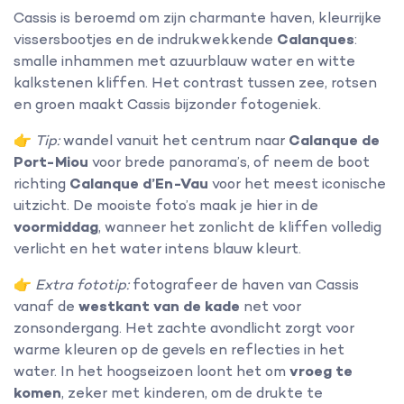
Cassis is beroemd om zijn charmante haven, kleurrijke
vissersbootjes en de indrukwekkende
Calanques
:
smalle inhammen met azuurblauw water en witte
kalkstenen kliffen. Het contrast tussen zee, rotsen
en groen maakt Cassis bijzonder fotogeniek.
👉
Tip:
wandel vanuit het centrum naar
Calanque de
Port-Miou
voor brede panorama’s, of neem de boot
richting
Calanque d’En-Vau
voor het meest iconische
uitzicht. De mooiste foto’s maak je hier in de
voormiddag
, wanneer het zonlicht de kliffen volledig
verlicht en het water intens blauw kleurt.
👉
Extra fototip:
fotografeer de haven van Cassis
vanaf de
westkant van de kade
net voor
zonsondergang. Het zachte avondlicht zorgt voor
warme kleuren op de gevels en reflecties in het
water. In het hoogseizoen loont het om
vroeg te
komen
, zeker met kinderen, om de drukte te