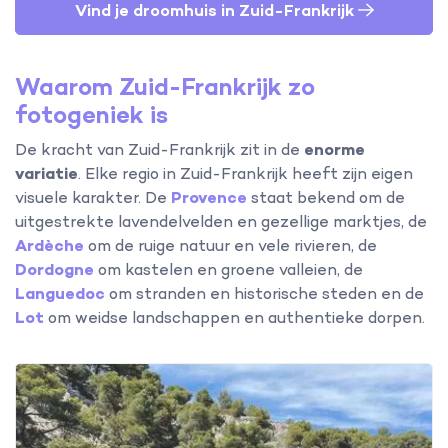
Vind je droomhuis in Zuid-Frankrijk
Waarom Zuid-Frankrijk zo
fotogeniek is
De kracht van Zuid-Frankrijk zit in de
enorme
variatie
. Elke regio in Zuid-Frankrijk heeft zijn eigen
visuele karakter. De
Provence
staat bekend om de
uitgestrekte lavendelvelden en gezellige marktjes, de
Ardèche
om de ruige natuur en vele rivieren, de
Dordogne
om kastelen en groene valleien, de
Languedoc
om stranden en historische steden en de
Lot
om weidse landschappen en authentieke dorpen.