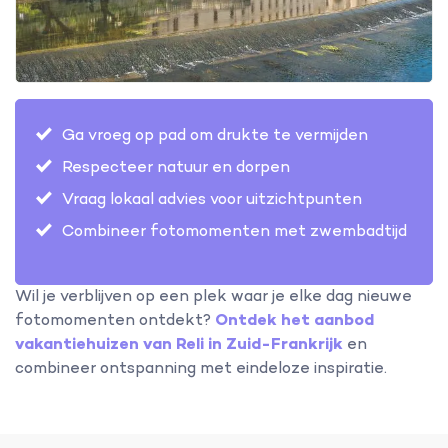
Ga vroeg op pad om drukte te vermijden
Respecteer natuur en dorpen
Vraag lokaal advies voor uitzichtpunten
Combineer fotomomenten met zwembadtijd
Wil je verblijven op een plek waar je elke dag nieuwe
fotomomenten ontdekt?
Ontdek het aanbod
vakantiehuizen van Reli in Zuid-Frankrijk
en
combineer ontspanning met eindeloze inspiratie.