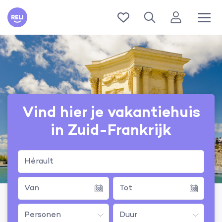
Reli
Vind hier je vakantiehuis
in Zuid-Frankrijk
Hérault