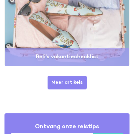
Reli's vakantiechecklist
Meer artikels
Ontvang onze reistips