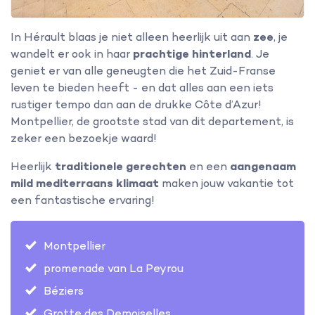
In Hérault blaas je niet alleen heerlijk uit aan
zee
, je
wandelt er ook in haar
prachtige hinterland
. Je
geniet er van alle geneugten die het Zuid-Franse
leven te bieden heeft - en dat alles aan een iets
rustiger tempo dan aan de drukke Côte d’Azur!
Montpellier, de grootste stad van dit departement, is
zeker een bezoekje waard!
Heerlijk
traditionele gerechten
en een
aangenaam
mild mediterraans klimaat
maken jouw vakantie tot
een fantastische ervaring!
Montpellier
promenade van La Peyrou
Béziers
Grotte des Demoiselles