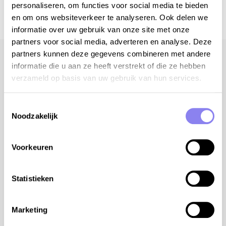
personaliseren, om functies voor social media te bieden
en om ons websiteverkeer te analyseren. Ook delen we
informatie over uw gebruik van onze site met onze
partners voor social media, adverteren en analyse. Deze
partners kunnen deze gegevens combineren met andere
informatie die u aan ze heeft verstrekt of die ze hebben
verzameld op basis van uw gebruik van hun services.
Recevez nos conseils de voyage
Oui, s'il te plaît!
Toestemmingsselectie
Noodzakelijk
Voorkeuren
destinations populaires
Statistieken
Pour vous faciliter votre recherche, veuillez trouvez
Marketing
ci-dessous quelques endroits qui plaisent a beaucoup
de gens.