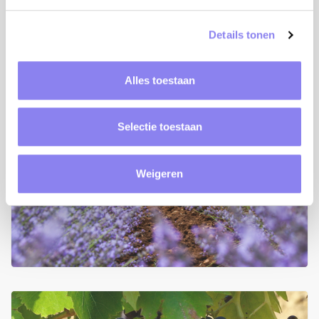
Details tonen
Alles toestaan
Vaucluse
Selectie toestaan
Stimulez vos sens dans le Vaucluse
Weigeren