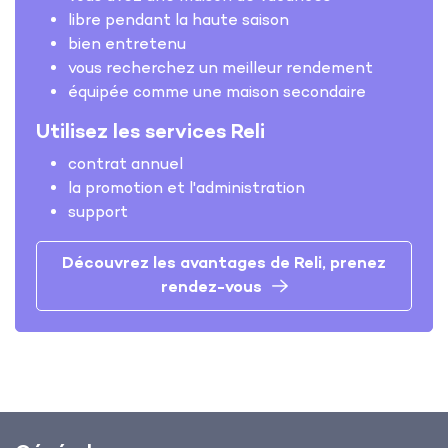
libre pendant la haute saison
bien entretenu
vous recherchez un meilleur rendement
équipée comme une maison secondaire
Utilisez les services Reli
contrat annuel
la promotion et l'administration
support
Découvrez les avantages de Reli, prenez
rendez-vous