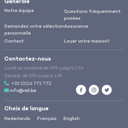
Générale
Notre équipe
Questions fréquemment
posées
Demandez votre sélection
Assurance
personnelle
Contact
Louer votre maison?
Contactez-nous
Lundi au vendredi de 09h jusqu'à 17h
Samedi: de 09h jusqu'à 13h
+32 (0)16 772 772
info@reli.be
Facebook
Instagram
Twitter
Choix de langue
Nederlands
Français
English