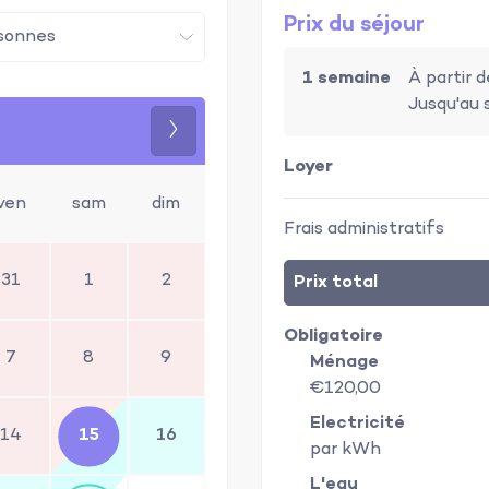
Prix du séjour
1 semaine
À partir 
Jusqu'au 
Suivant
Loyer
ven
sam
dim
Frais administratifs
31
1
2
Prix total
Obligatoire
7
8
9
Ménage
€120,00
Electricité
14
15
16
par kWh
L'eau