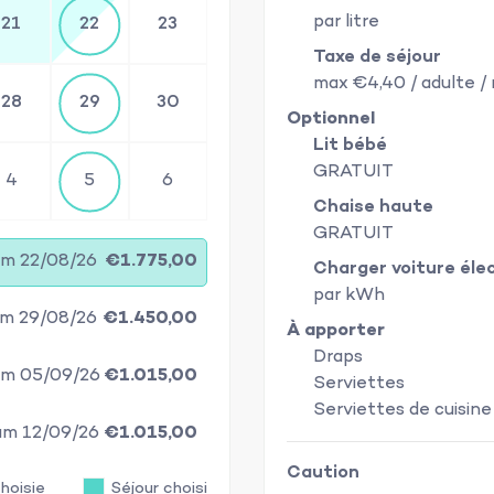
par litre
21
22
23
Taxe de séjour
max €4,40 / adulte / 
28
29
30
Optionnel
Lit bébé
GRATUIT
4
5
6
Chaise haute
GRATUIT
sam 22/08/26
€1.775,00
Charger voiture éle
par kWh
sam 29/08/26
€1.450,00
À apporter
Draps
sam 05/09/26
€1.015,00
Serviettes
Serviettes de cuisine
sam 12/09/26
€1.015,00
Caution
hoisie
Séjour choisi