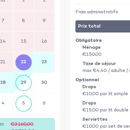
31
1
2
Frais administratifs
7
8
9
Prix total
Obligatoire
14
15
16
Ménage
€150,00
21
22
23
Taxe de séjour
max €4,40 / adulte / 
Optionnel
28
29
30
Draps
€10,00 par lit simple
4
5
6
Draps
€15,00 par lit double
Serviettes
am
€3.160,00
€10,00 par set de se