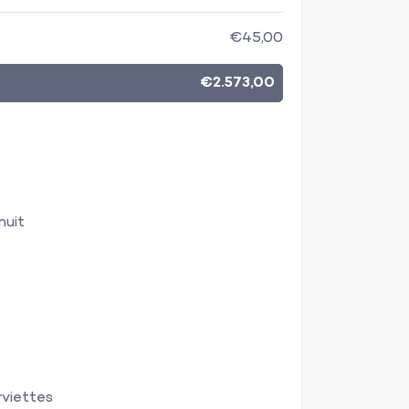
€45,00
€2.573,00
nuit
rviettes