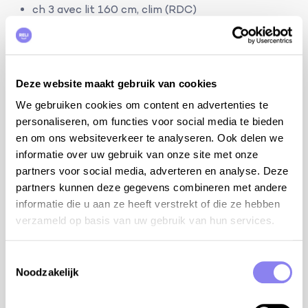
ch 3 avec lit 160 cm, clim (RDC)
salle de bain avec baignoire et lavabo (RDC)
WC séparé (RDC)
Deze website maakt gebruik van cookies
terrain:
We gebruiken cookies om content en advertenties te
personaliseren, om functies voor social media te bieden
domaine non clôturé: 8.000m²
en om ons websiteverkeer te analyseren. Ook delen we
piscine privée avec électrolyse au sel et
informatie over uw gebruik van onze site met onze
chauffée: 8mx4m et 1,50m de profondeur avec
partners voor social media, adverteren en analyse. Deze
plage immergée, marches et protégé par une
partners kunnen deze gegevens combineren met andere
alarme
informatie die u aan ze heeft verstrekt of die ze hebben
WC à la piscine
verzameld op basis van uw gebruik van hun services.
cuisine extérieure équipée avec évier simple et
réfrigérateur
5 emplacements de voiture ombragés sur le site
Toestemmingsselectie
Noodzakelijk
borne de recharge pour voitures électriques ou
hybrides