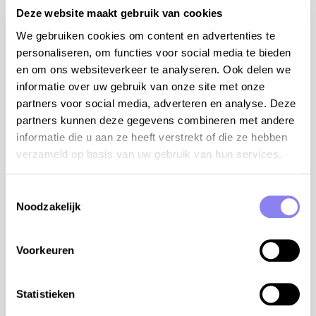
Deze website maakt gebruik van cookies
La Colline Bleue est une maison de vacances très
We gebruiken cookies om content en advertenties te
confortable, climatisée et dotée d'un magnifique jardin
personaliseren, om functies voor social media te bieden
romantique avec piscine privée et vue imprenable sur
en om ons websiteverkeer te analyseren. Ook delen we
la Méditerranée. Elle est située dans un quartier
informatie over uw gebruik van onze site met onze
résidentiel calme, sur les collines bordant le parc
partners voor social media, adverteren en analyse. Deze
naturel du Massif des Maures, non loin de la
partners kunnen deze gegevens combineren met andere
magnifique côte de La Londe-les-Maures.
informatie die u aan ze heeft verstrekt of die ze hebben
Terrasse et terrasse couverte avec mobilier de jardin,
verzameld op basis van uw gebruik van hun services.
barbecue à gaz, 6 transats et un parasol. Séjour avec
coin salon, clim, smart TV, DVD et moustiquaire. Cuisine
Toestemmingsselectie
équipée avec évier simple, grand réfrigérateur avec
Noodzakelijk
compartiment congélateur, plaques à gaz, hotte, four,
four à micro-ondes, lave-vaisselle, Nespresso et mixer.
Voorkeuren
Buanderie avec lave-linge, étendoir, aspirateur,
planche et fer à repasser.
information additionnelle:
Statistieken