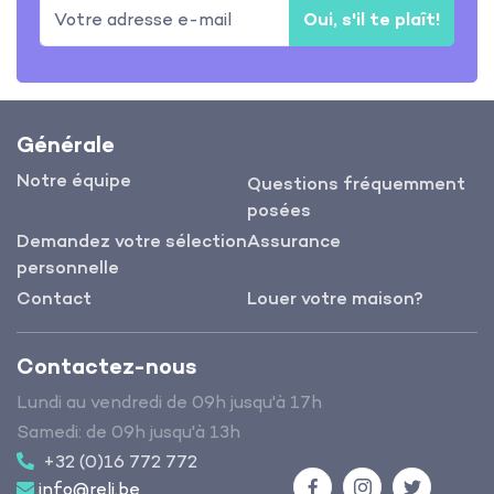
Oui, s'il te plaît!
Générale
Notre équipe
Questions fréquemment
posées
Demandez votre sélection
Assurance
personnelle
Contact
Louer votre maison?
Contactez-nous
Lundi au vendredi de 09h jusqu'à 17h
Samedi: de 09h jusqu'à 13h
+32 (0)16 772 772
info@reli.be