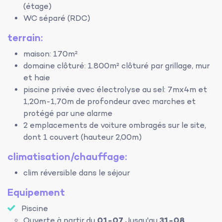
(étage)
WC séparé (RDC)
terrain:
maison: 170m²
domaine clôturé: 1.800m² clôturé par grillage, mur
et haie
piscine privée avec électrolyse au sel: 7mx4m et
1,20m-1,70m de profondeur avec marches et
protégé par une alarme
2 emplacements de voiture ombragés sur le site,
dont 1 couvert (hauteur 2,00m)
climatisation/chauffage:
clim réversible dans le séjour
Equipement
Piscine
Ouverte à partir du
01-07
Jusqu'au
31-08