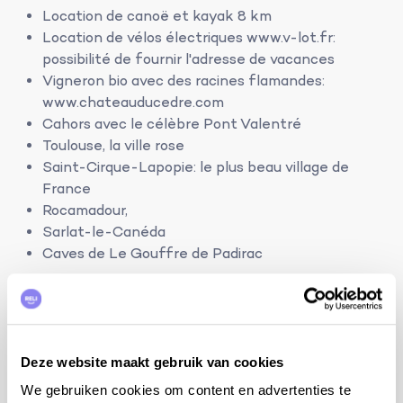
Location de canoë et kayak 8 km
Location de vélos électriques www.v-lot.fr:
possibilité de fournir l'adresse de vacances
Vigneron bio avec des racines flamandes:
www.chateauducedre.com
Cahors avec le célèbre Pont Valentré
Toulouse, la ville rose
Saint-Cirque-Lapopie: le plus beau village de
France
Rocamadour,
Sarlat-le-Canéda
Caves de Le Gouffre de Padirac
2 chambres à coucher et 2 salles de bains:
lit de 160 cm, moustiquaire, dressing et salle de
bains avec douche, lavabo et WC
lit de 160 cm, moustiquaire, dressing et salle de
Deze website maakt gebruik van cookies
bains avec douche, lavabo et WC
We gebruiken cookies om content en advertenties te