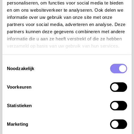
personaliseren, om functies voor social media te bieden
terrain:
en om ons websiteverkeer te analyseren. Ook delen we
maison: 140m²
informatie over uw gebruik van onze site met onze
domaine clôturé: 4a (combinaison mur et haie)
partners voor social media, adverteren en analyse. Deze
piscine: 7mx3,5m 1,2m-1,5m de profondeur, avec
partners kunnen deze gegevens combineren met andere
escalier Romain, sécurisée par une bâche et
informatie die u aan ze heeft verstrekt of die ze hebben
douche éxterieure, chauffée
verzameld op basis van uw gebruik van hun services.
chauffage:
Toestemmingsselectie
chauffage électrique
Noodzakelijk
poêle à bois
Equipement
Voorkeuren
Piscine
Ouverte à partir du
01-06
Jusqu'au
30-09
Statistieken
Jardin clôturé
Animaux
Cuisine d'été
Marketing
Lave-vaisselle