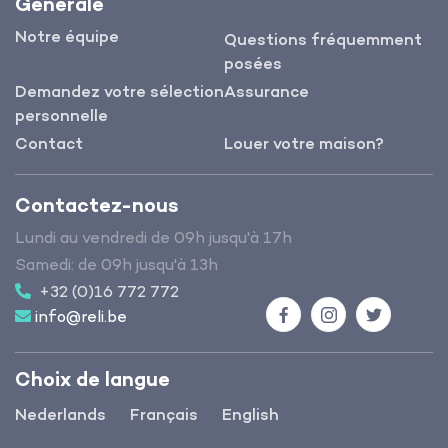
Générale
Notre équipe
Questions fréquemment
posées
Demandez votre sélection
Assurance
personnelle
Contact
Louer votre maison?
Contactez-nous
Lundi au vendredi de 09h jusqu'à 17h
Samedi: de 09h jusqu'à 13h
+32 (0)16 772 772
info@reli.be
Facebook
Instagram
Twitter
Choix de langue
Nederlands
Français
English