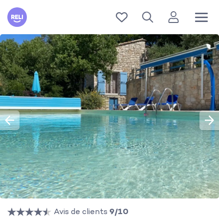
Reli
Avis de clients
9/10