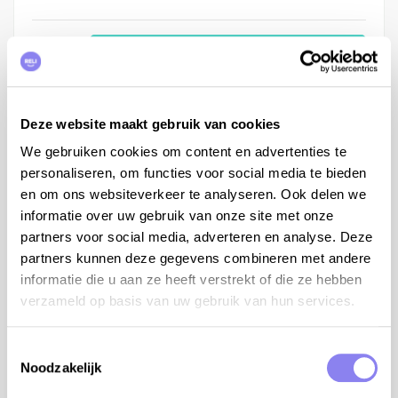
Réservez maintenant vos vacances
Deze website maakt gebruik van cookies
We gebruiken cookies om content en advertenties te
Description
personaliseren, om functies voor social media te bieden
Laura se compose 2 nouvelles maisons sur un terrain
en om ons websiteverkeer te analyseren. Ook delen we
clôturé. Il y a une belle et grande piscine où vous
informatie over uw gebruik van onze site met onze
pouvez nager ou simplement vous amuser avec les
partners voor social media, adverteren en analyse. Deze
enfants.
partners kunnen deze gegevens combineren met andere
informatie die u aan ze heeft verstrekt of die ze hebben
Terrasse (50m²) avec meubles de jardin, parasol et
verzameld op basis van uw gebruik van hun services.
plancha. Séjour avec coin salon, TV et feu ouvert.
Cuisine équipée avec grand réfrigérateur-congélateur,
Toestemmingsselectie
électrique cuisinière avec four, hotte, four à micro-
Noodzakelijk
ondes, lave-vaisselle, percolateur, fer à repasser et