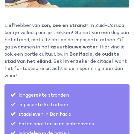
Liefhebber van
zon, zee en strand
? In Zuid-Corsica
kom je volledig aan je trekken! Geniet van een dag aan
het strand, met uitzicht op de imposante rotsen. Of
ga zwemmen in het
azuurblauwe water
. Hier vind je
ook een portie cultuur, bv. in
Bonifacio, de oudste
stad van het eiland
. Beklim er zeker de citadel, want
het fantastische uitzicht is de inspanning meer dan
waar!
langgerekte stranden
imposante krijtrotsen
stadsleven in Bonifacio
boten spotten in de jachthavens
wandelen in de natuur