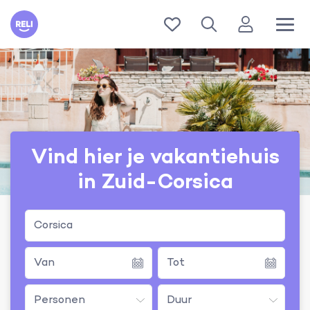
Reli
Vind hier je vakantiehuis
in Zuid-Corsica
Corsica