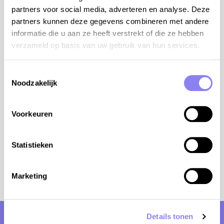
partners voor social media, adverteren en analyse. Deze
Altitude: 365m
partners kunnen deze gegevens combineren met andere
informatie die u aan ze heeft verstrekt of die ze hebben
Location vélo: 10km
verzameld op basis van uw gebruik van hun services.
Golf: 15km
Toestemmingsselectie
Baignade: 15km
Noodzakelijk
Magasin: 3km
Voorkeuren
Equitation: 3km
Tennis: 3km
Statistieken
Avis
Marketing
Sarlani a 16 avis et a obtenu un
Details tonen