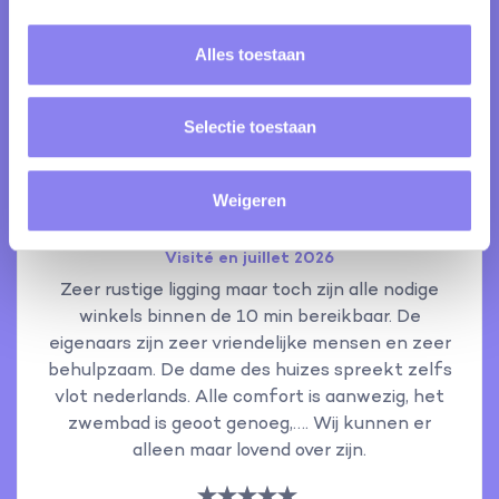
score moyen de:
Alles toestaan
9.7
Selectie toestaan
Weigeren
Famille Duyck
Visité en juillet 2026
Zeer rustige ligging maar toch zijn alle nodige
winkels binnen de 10 min bereikbaar. De
eigenaars zijn zeer vriendelijke mensen en zeer
behulpzaam. De dame des huizes spreekt zelfs
vlot nederlands. Alle comfort is aanwezig, het
zwembad is geoot genoeg,…. Wij kunnen er
alleen maar lovend over zijn.