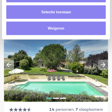
Bekijken
Selectie toestaan
Weigeren
14
personen,
7
slaapkamers