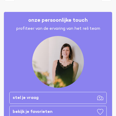
onze persoonlijke touch
profiteer van de ervaring van het reli team
stel je vraag
bekijk je favorieten