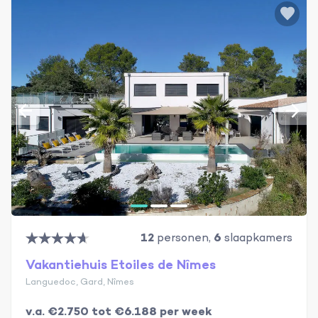
12
personen,
6
slaapkamers
Vakantiehuis Etoiles de Nîmes
Languedoc, Gard, Nîmes
v.a. €2.750 tot €6.188 per week