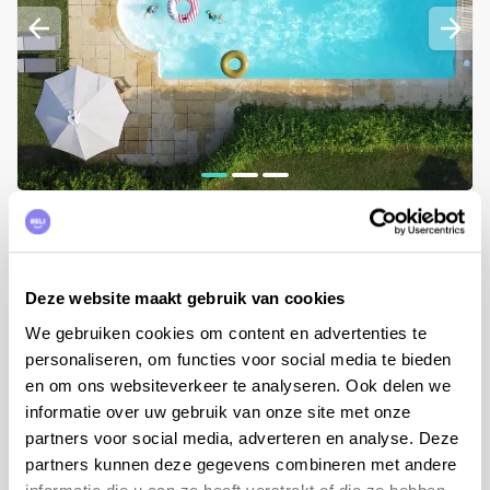
12
personen,
6
slaapkamers
Vakantiehuis Domaine-sur-Vienne - La
Fleuve & La Vallée
Deze website maakt gebruik van cookies
Centre-Val de Loire, Indre-et-Loire, Marcilly-sur-Vienne
We gebruiken cookies om content en advertenties te
personaliseren, om functies voor social media te bieden
v.a. €1.340 tot €2.680 per week
en om ons websiteverkeer te analyseren. Ook delen we
Bekijken
informatie over uw gebruik van onze site met onze
partners voor social media, adverteren en analyse. Deze
partners kunnen deze gegevens combineren met andere