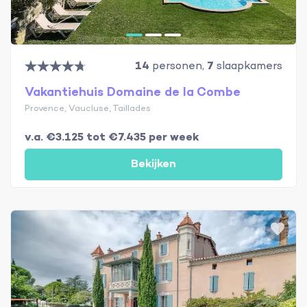
14
personen,
7
slaapkamers
Vakantiehuis Domaine de la Combe
Provence, Vaucluse, Taillades
v.a. €3.125 tot €7.435 per week
Bekijken