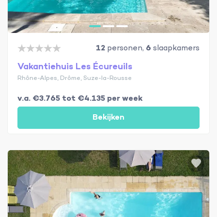
12
personen,
6
slaapkamers
Vakantiehuis Les Écureuils
Rhône-Alpes, Drôme, Suze-la-Rousse
v.a. €3.765 tot €4.135 per week
Bekijken