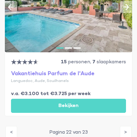
15
personen,
7
slaapkamers
Vakantiehuis Parfum de l'Aude
Languedoc, Aude, Souilhanels
v.a. €3.100 tot €3.725 per week
Bekijken
<
Pagina 22 van 23
>