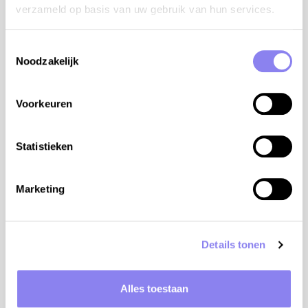
verzameld op basis van uw gebruik van hun services.
Toestemmingsselectie
Noodzakelijk
Voorkeuren
Statistieken
Marketing
4
personen,
2
slaapkamers
Vakantiehuis Maison Renée
Details tonen
Aquitaine, Dordogne, Douzillac
v.a. €1.045 tot €1.795 per week
Alles toestaan