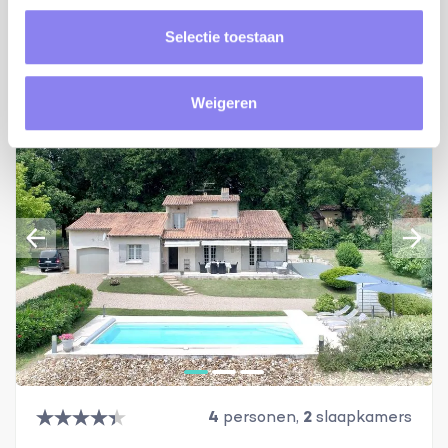
Bekijken
Selectie toestaan
Weigeren
4
personen,
2
slaapkamers