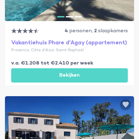
4
personen,
2
slaapkamers
Vakantiehuis Phare d'Agay (appartement)
Provence, Côte d'Azur, Saint-Raphaël
v.a. €1.208 tot €2.410 per week
Bekijken