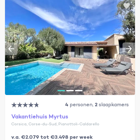
4
personen,
2
slaapkamers
Vakantiehuis Myrtus
Corsica, Corse-du-Sud, Pianottoli-Caldarello
v.a. €2.079 tot €3.498 per week