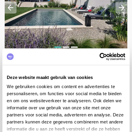
4
personen,
2
slaapkamers
Vakantiehuis Bastide Angelina
Deze website maakt gebruik van cookies
Provence, Bouches-du-Rhône, Barbentane
We gebruiken cookies om content en advertenties te
v.a. €1.627 tot €2.090 per week
personaliseren, om functies voor social media te bieden
en om ons websiteverkeer te analyseren. Ook delen we
Bekijken
informatie over uw gebruik van onze site met onze
partners voor social media, adverteren en analyse. Deze
partners kunnen deze gegevens combineren met andere
informatie die u aan ze heeft verstrekt of die ze hebben