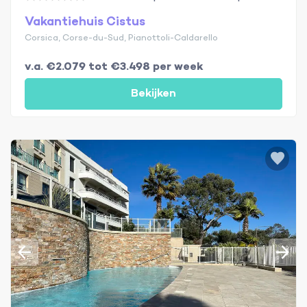
Vakantiehuis Cistus
Corsica, Corse-du-Sud, Pianottoli-Caldarello
v.a. €2.079 tot €3.498 per week
Bekijken