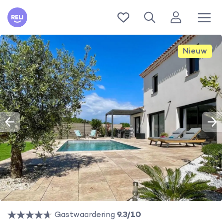
Reli
Nieuw
Gastwaardering
9.3/10