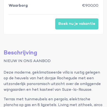
Waarborg
€900,00
Boek nu je vakantie
Beschrijving
NIEUW IN ONS AANBOD
Deze moderne, geklimatiseerde villa is rustig gelegen
op de heuvels van het dorpje Rochegude met een
uitzonderlijk panoramisch uitzicht over de omliggende
wijngaarden en het kasteel van Suze-la-Rousse.
Terras met tuinmeubels en pergola, elektrische
plancha op gas en 8 ligzetels. Living met zithoek, airco