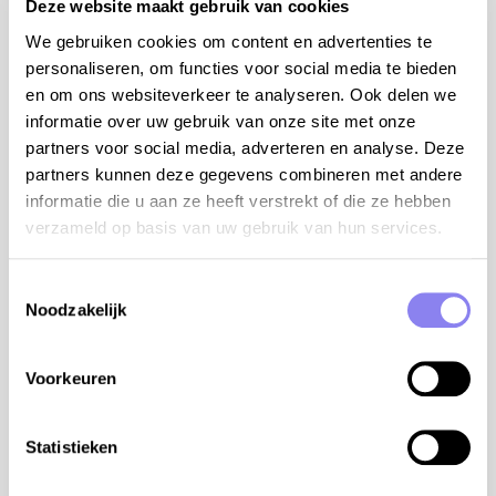
woning
Deze website maakt gebruik van cookies
TGV station Avignon op 45 km van de woning
We gebruiken cookies om content en advertenties te
luchthaven Marseille Provence op 120 km van de
personaliseren, om functies voor social media te bieden
woning
en om ons websiteverkeer te analyseren. Ook delen we
tips van de eigenaar:
informatie over uw gebruik van onze site met onze
partners voor social media, adverteren en analyse. Deze
Rochegude, gelegen op de grens van de regio's
partners kunnen deze gegevens combineren met andere
Drôme Provençale en Vaucluse, biedt talloze
informatie die u aan ze heeft verstrekt of die ze hebben
mogelijkheden om te wandelen
verzameld op basis van uw gebruik van hun services.
aanraders: Restaurant Chez Vin's in Rochegude
(Franse bistro, gezellige sfeer en lokale
Toestemmingsselectie
gerechten), Restaurant Le Mas du Couchant in
Noodzakelijk
Suze-la-Rousse, Restaurant Le Temps de Vivre in
Uchaux
Bollène Aventure: accrobranche voor kinderen en
Voorkeuren
tieners in Bollène
Wam Park: recreatiepark met waterspellen en
Statistieken
watersportcursussen in Piolenc
Le Manoir: recreatiepark met binnenactiviteiten