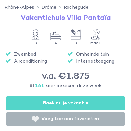
Rhône-Alpes
Drôme
Rochegude
Vakantiehuis Villa Pantaïa
8
4
3
max 1
Zwembad
Omheinde tuin
Airconditioning
Internettoegang
v.a. €1.875
Al
161
keer bekeken deze week
Boek nu je vakantie
Voeg toe aan favorieten