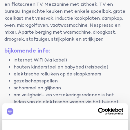
en flatscreen TV. Mezzanine met zithoek, TV en
bureau. Ingerichte keuken met enkele spoelbak, grote
koelkast met vriesvak, inductie kookplaten, dampkap,
oven, microgolfoven, vaatwasmachine, Nespresso en
mixer. Aparte berging met wasmachine, droogkast,
droogrek, stofzuiger, strijkplank en strijkijzer.
bijkomende info:
internet WiFi (via kabel)
houten kinderstoel en babybed (reisbedje)
elektrische rolluiken op de slaapkamers
gezelschapsspellen
schommel en glijbaan
om veiligheid– en verzekeringsredenen is het
laden van de elektrische wagen via het huisnet
niet mogelijk
u kunt uw elektrische/hybride wagen opladen aan
het laadstation in Rochegude op 350 m van de