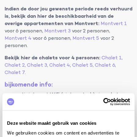
Indien de door jou gewenste periode reeds verhuurd
is, bekijk dan hier de beschikbaarheid van de
overige appartementen van Montvert:
Montvert 1
voor 6 personen,
Montvert 3
voor 2 personen,
Montvert 4
voor 6 personen,
Montvert 5
voor 2
personen.
Bekijk hier de chalets voor 4 personen:
Chalet 1
,
Chalet 2
,
Chalet 3
,
Chalet 4
,
Chalet 5
,
Chalet 6
,
Chalet 7
.
bijkomende info:
gratis internet WiFi (niet zo sterk) via code te
verkrijgen bij de eigenaars
kinderstoel met riempjes (type Ikea)
babybed (reisbedje met extra matras)
Deze website maakt gebruik van cookies
petanque baan
tafeltennis (zelf paletten mee te brengen)
We gebruiken cookies om content en advertenties te