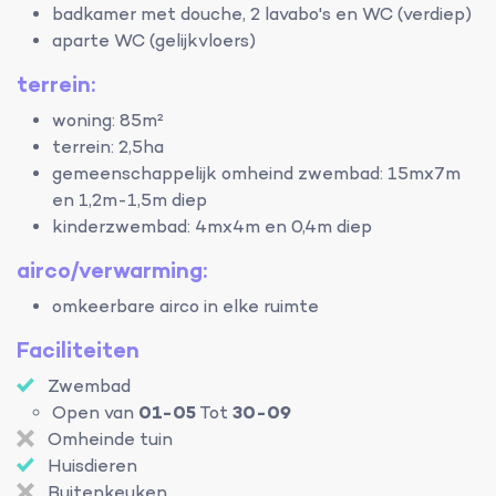
badkamer met douche, 2 lavabo's en WC (verdiep)
aparte WC (gelijkvloers)
terrein:
woning: 85m²
terrein: 2,5ha
gemeenschappelijk omheind zwembad: 15mx7m
en 1,2m-1,5m diep
kinderzwembad: 4mx4m en 0,4m diep
airco/verwarming:
omkeerbare airco in elke ruimte
Faciliteiten
Zwembad
Open van
01-05
Tot
30-09
Omheinde tuin
Huisdieren
Buitenkeuken