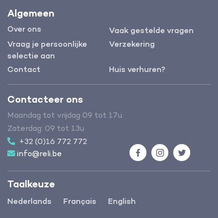
Algemeen
Over ons
Vaak gestelde vragen
Vraag je persoonlijke
Verzekering
selectie aan
Contact
Huis verhuren?
Contacteer ons
Maandag tot vrijdag 09 tot 17u
Zaterdag: 09 tot 13u
+32 (0)16 772 772
info@reli.be
Facebook
Instagram
Twitter
Taalkeuze
Nederlands
Français
English