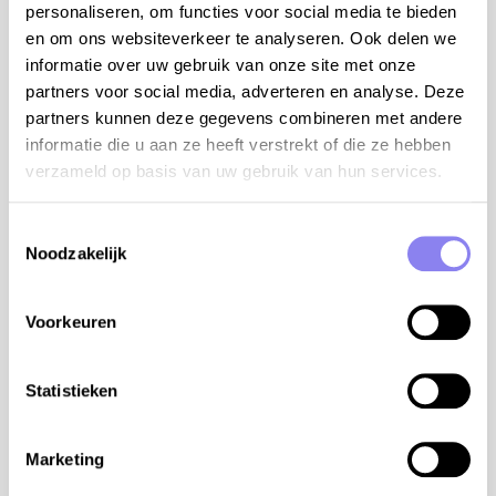
basketbalpleintje
personaliseren, om functies voor social media te bieden
schommel, glijbaan, trampoline en kinderspelen
en om ons websiteverkeer te analyseren. Ook delen we
snacks en pizza's verkrijgbaar in het nieuwe
informatie over uw gebruik van onze site met onze
restaurant op het domein van 01/07 tot 31/08 op
partners voor social media, adverteren en analyse. Deze
vrijdag, zaterdag en zondag tot 21u30 (op
partners kunnen deze gegevens combineren met andere
bestelling)
informatie die u aan ze heeft verstrekt of die ze hebben
verzameld op basis van uw gebruik van hun services.
tips van de eigenaar:
het domein ligt op de rand van het dorpscentrum
Toestemmingsselectie
van Les Vans, op wandelafstand van de winkels
Noodzakelijk
markt in Les Vans op zaterdag ochtend en op
dinsdag avond
Voorkeuren
aanrader: restaurant Likoké in Les Vans (ruim van
tevoren reserveren)
Le Pont d'Arc, de toegangspoort tot de Gorges de
Statistieken
l'Ardèche
de grot van Pont d'Arc met zijn schilderijen,
tekeningen, gravures van 36.000 jaar geleden
Marketing
de prehistorische stad l'Aven d'Orgnac