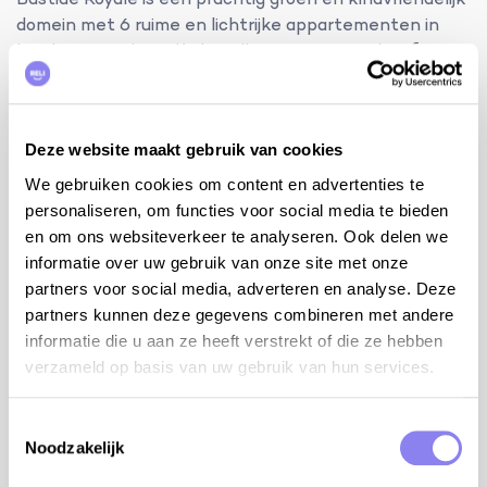
Bastide Royale is een prachtig groen en kindvriendelijk
domein met 6 ruime en lichtrijke appartementen in
het hart van de Ardèche. Elk appartement heeft zijn
eigen stukje terras met tuintafel en stoelen. Er is een
gezellige binnenkoer en een groot gemeenschappelijk
zwembad met zicht op de omliggende velden. Er is ook
Deze website maakt gebruik van cookies
een grote tuin met hoge bomen, een barbecue-hoek
met picknickbanken en een kleurrijke huifkar die
We gebruiken cookies om content en advertenties te
dienst doet als buitenkeuken. Dit domein is de ideale
personaliseren, om functies voor social media te bieden
ontmoetingsplaats voor groot en klein!
en om ons websiteverkeer te analyseren. Ook delen we
informatie over uw gebruik van onze site met onze
Bastide Royale - Ronce: Geen keuken of salon.
partners voor social media, adverteren en analyse. Deze
Rechtstreekse toegang tot de binnenkoer.
partners kunnen deze gegevens combineren met andere
informatie die u aan ze heeft verstrekt of die ze hebben
bijkomende info:
verzameld op basis van uw gebruik van hun services.
roken is niet toegestaan ​​in de accommodatie
het gebruik van illegale middelen is ten strengste
Toestemmingsselectie
verboden op het terrein
Noodzakelijk
internet WiFi