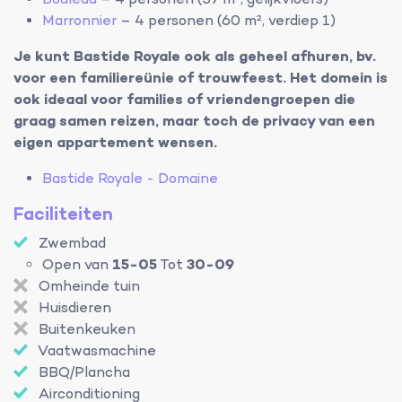
Bouleau
– 4 personen (57 m², gelijkvloers)
Marronnier
– 4 personen (60 m², verdiep 1)
Je kunt Bastide Royale ook als geheel afhuren, bv.
voor een familiereünie of trouwfeest. Het domein is
ook ideaal voor families of vriendengroepen die
graag samen reizen, maar toch de privacy van een
eigen appartement wensen.
Bastide Royale - Domaine
Faciliteiten
Zwembad
Open van
15-05
Tot
30-09
Omheinde tuin
Huisdieren
Buitenkeuken
Vaatwasmachine
BBQ/Plancha
Airconditioning