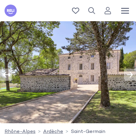
Reli
Rhône-Alpes
Ardèche
Saint-Germain