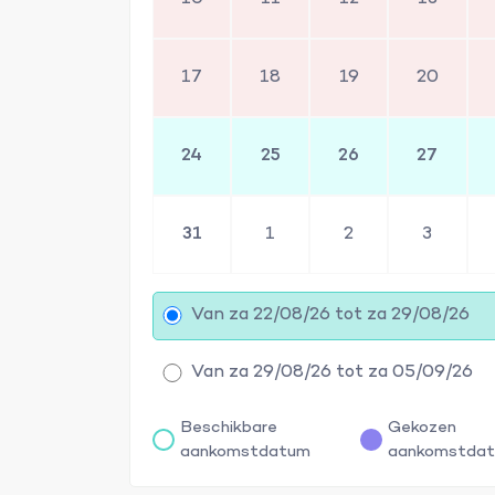
17
18
19
20
24
25
26
27
31
1
2
3
Van za 22/08/26 tot za 29/08/26
Van za 29/08/26 tot za 05/09/26
Beschikbare
Gekozen
aankomstdatum
aankomstda