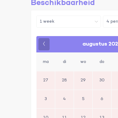
Beschikbaarheid
augustus 20
Vorige
ma
di
wo
do
27
28
29
30
3
4
5
6
10
11
12
13