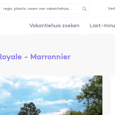
Ver
Zoeken
Vakantiehuis zoeken
Last-minu
Royale - Marronnier
n