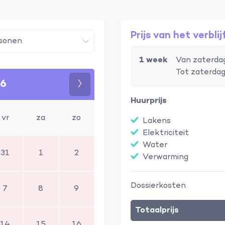
Prijs van het verblij
1 week
Van zaterdag
Tot zaterdag
26
Volgende
Huurprijs
vr
za
zo
Lakens
Elektriciteit
Water
31
1
2
Verwarming
Dossierkosten
7
8
9
Totaalprijs
14
15
16