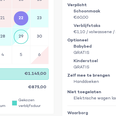
Verplicht
Schoonmaak
€60,00
21
22
23
Verblijfstaks
€1,10 / volwassene /
28
29
30
Optioneel
Babybed
GRATIS
4
5
6
Kinderstoel
GRATIS
€1.145,00
Zelf mee te brengen
Handdoeken
€875,00
Niet toegelaten
Elektrische wagen la
Gekozen
tum
verblijfsduur
Waarborg