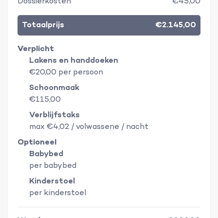
Dossierkosten
€45,00
Totaalprijs
€2.145,00
Verplicht
Lakens en handdoeken
€20,00 per persoon
Schoonmaak
€115,00
Verblijfstaks
max €4,02 / volwassene / nacht
Optioneel
Babybed
per babybed
Kinderstoel
per kinderstoel