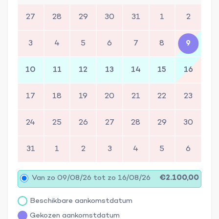
27
28
29
30
31
1
2
3
4
5
6
7
8
9
10
11
12
13
14
15
16
17
18
19
20
21
22
23
24
25
26
27
28
29
30
31
1
2
3
4
5
6
Van zo 09/08/26 tot zo 16/08/26
€2.100,00
Beschikbare aankomstdatum
Gekozen aankomstdatum