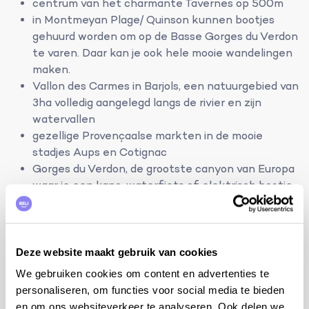
centrum van het charmante Tavernes op 500m
in Montmeyan Plage/ Quinson kunnen bootjes
gehuurd worden om op de Basse Gorges du Verdon
te varen. Daar kan je ook hele mooie wandelingen
maken.
Vallon des Carmes in Barjols, een natuurgebied van
3ha volledig aangelegd langs de rivier en zijn
watervallen
gezellige Provençaalse markten in de mooie
stadjes Aups en Cotignac
Gorges du Verdon, de grootste canyon van Europa
waar je een kano, waterfiets of elektrisch bootje
kan huren.
Lac de Sainte-Croix , een groot meer met
strandjes, watersport en restaurants
Correns, het allereerste 'bio dorp' van Frankrijk
Deze website maakt gebruik van cookies
Abdij van Thoronet
We gebruiken cookies om content en advertenties te
Saint-Maximin-la-Sainte-Baume met zijn
personaliseren, om functies voor social media te bieden
imposante basiliek Sainte-Marie-Madeleine
en om ons websiteverkeer te analyseren. Ook delen we