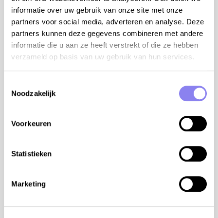
Aix en Provence, een elegante, levendige typisch
informatie over uw gebruik van onze site met onze
Provençaalse stad
partners voor social media, adverteren en analyse. Deze
partners kunnen deze gegevens combineren met andere
6 personen
informatie die u aan ze heeft verstrekt of die ze hebben
3 slaapkamers en 2 badkamers:
verzameld op basis van uw gebruik van hun services.
slpk 1 met bed 180 cm, airco, ensuite badkamer
Toestemmingsselectie
met inloopdouche, lavabo, WC (gelijkvloers)
Noodzakelijk
slpk 2 met bed 160 cm, airco (gelijkvloers)
slpk 3 met 2 bedden 80 cm (gelijkvloers)
Voorkeuren
badkamer met bad, douche en lavabo (gelijkvloers)
aparte WC (gelijkvloers)
Statistieken
terrein:
woning: 140m²
Marketing
volledig omheind terrein: 1.500m² omheind door
draad en haag
verwarmd privé zwembad: 7mx4m en 1,00m-