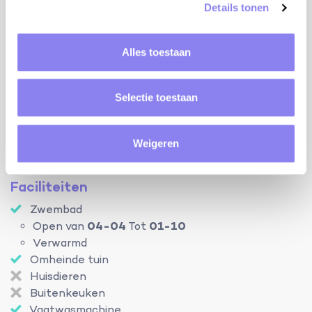
Details tonen
1,75m diep met Romeinse trappen
buitendouche aan het zwembad
3 autostaanplaatsen binnen het terrein
Alles toestaan
ruime berging bereikbaar via het terras met
bijkomende koelkast met vriesvak
Selectie toestaan
airco/verwarming:
omkeerbare airco in de leefruimte en in de twee
slaapkamers
Weigeren
elektrische verwarming en houtkachel
Faciliteiten
Zwembad
Open van
04-04
Tot
01-10
Verwarmd
Omheinde tuin
Huisdieren
Buitenkeuken
Vaatwasmachine