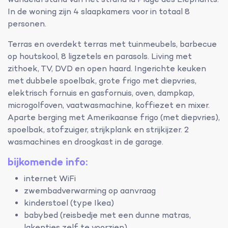
wandelafstand van het strand la Plage des Eléphants.
In de woning zijn 4 slaapkamers voor in totaal 8
personen.
Terras en overdekt terras met tuinmeubels, barbecue
op houtskool, 8 ligzetels en parasols. Living met
zithoek, TV, DVD en open haard. Ingerichte keuken
met dubbele spoelbak, grote frigo met diepvries,
elektrisch fornuis en gasfornuis, oven, dampkap,
microgolfoven, vaatwasmachine, koffiezet en mixer.
Aparte berging met Amerikaanse frigo (met diepvries),
spoelbak, stofzuiger, strijkplank en strijkijzer. 2
wasmachines en droogkast in de garage.
bijkomende info:
internet WiFi
zwembadverwarming op aanvraag
kinderstoel (type Ikea)
babybed (reisbedje met een dunne matras,