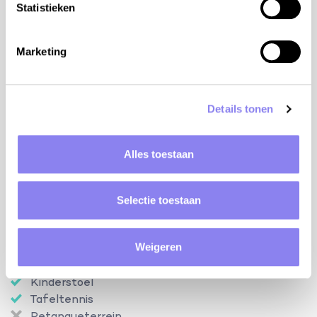
Statistieken
airco in elke slaapkamer en in de living
centrale verwarming
open haard in de living
Marketing
Faciliteiten
Zwembad
Details tonen
Open van
31-05
Tot
30-09
Verwarmd
Omheinde tuin
Alles toestaan
Huisdieren
Buitenkeuken
Vaatwasmachine
Selectie toestaan
BBQ/Plancha
Airconditioning
Weigeren
Internettoegang
Kinderbed
Kinderstoel
Tafeltennis