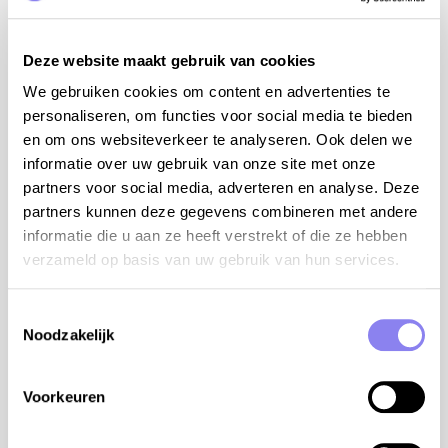
ensuite badkamer met bad, lavabo en WC
(verdiep)
bed 160 cm (2 matrassen 80 cm), airco, ensuite
Deze website maakt gebruik van cookies
badkamer met douche, lavabo en WC (verdiep)
We gebruiken cookies om content en advertenties te
personaliseren, om functies voor social media te bieden
badkamer met bad, douche en lavabo (gelijkvloers)
en om ons websiteverkeer te analyseren. Ook delen we
aparte WC (gelijkvloers)
informatie over uw gebruik van onze site met onze
terrein:
partners voor social media, adverteren en analyse. Deze
partners kunnen deze gegevens combineren met andere
woning: 242m²
informatie die u aan ze heeft verstrekt of die ze hebben
terrein: 2.248m²
verzameld op basis van uw gebruik van hun services.
verwarmd privé zwembad: 7mx5m en 1,4m-2,2m
diep met trapladder
Toestemmingsselectie
buitendouche aan het zwembad
Noodzakelijk
buitenkeuken met barbecue op houtskool en
spoelbak
4 autostaanplaatsen binnen het terrein
Voorkeuren
airco/verwarming: