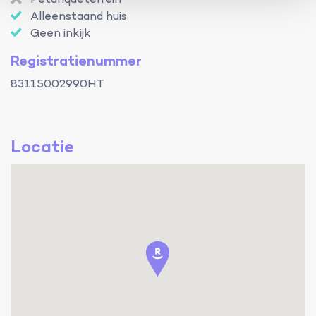
Petanqueterrein
Alleenstaand huis
Geen inkijk
Registratienummer
83115002990HT
Locatie