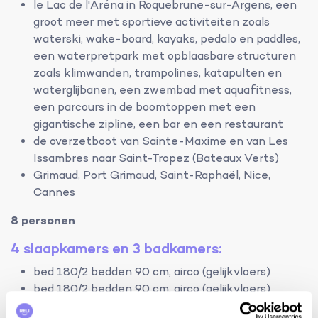
le Lac de l'Aréna in Roquebrune-sur-Argens, een
groot meer met sportieve activiteiten zoals
waterski, wake-board, kayaks, pedalo en paddles,
een waterpretpark met opblaasbare structuren
zoals klimwanden, trampolines, katapulten en
waterglijbanen, een zwembad met aquafitness,
een parcours in de boomtoppen met een
gigantische zipline, een bar en een restaurant
de overzetboot van Sainte-Maxime en van Les
Issambres naar Saint-Tropez (Bateaux Verts)
Grimaud, Port Grimaud, Saint-Raphaël, Nice,
Cannes
8 personen
4 slaapkamers en 3 badkamers:
bed 180/2 bedden 90 cm, airco (gelijkvloers)
bed 180/2 bedden 90 cm, airco (gelijkvloers)
bed 180 cm (2 matrassen 90 cm), TV, airco, balkon,