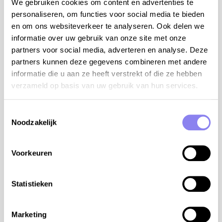
We gebruiken cookies om content en advertenties te
smart TV. Ingerichte keuken met dubbele spoelbak,
personaliseren, om functies voor social media te bieden
grote koelkast, kookfornuis, dampkap, oven,
en om ons websiteverkeer te analyseren. Ook delen we
microgolfoven, vaatwasmachine, Nespresso en mixer.
informatie over uw gebruik van onze site met onze
Aparte berging met wasmachine, droogrek, stofzuiger,
partners voor social media, adverteren en analyse. Deze
strijkplank en strijkijzer.
partners kunnen deze gegevens combineren met andere
bijkomende info:
informatie die u aan ze heeft verstrekt of die ze hebben
verzameld op basis van uw gebruik van hun services.
internet WiFi (via glasvezel kabel)
kinderstoel
babybed (reisbedje)
Toestemmingsselectie
Noodzakelijk
om veiligheid– en verzekeringsredenen is het
laden van de elektrische wagen via het huisnet
niet mogelijk
Voorkeuren
u kunt uw elektrische/hybride wagen opladen aan
het laadstation in Maillane op 0,3 km van de
woning
Statistieken
TGV station Avignon TGV op 18 km van de woning
luchthaven Marseille op 70 km van de woning
Marketing