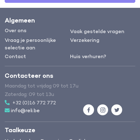
Algemeen
Over ons
Vaak gestelde vragen
Vraag je persoonlijke
Verzekering
selectie aan
Contact
Huis verhuren?
Contacteer ons
Maandag tot vrijdag 09 tot 17u
Zaterdag: 09 tot 13u
+32 (0)16 772 772
info@reli.be
Facebook
Instagram
Twitter
Taalkeuze