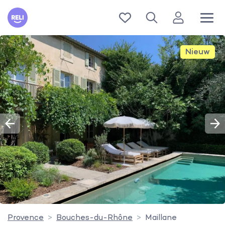
Reli
Nieuw
Provence
Bouches-du-Rhône
Maillane