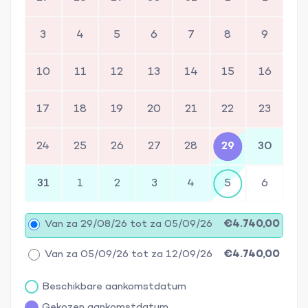
3
4
5
6
7
8
9
10
11
12
13
14
15
16
17
18
19
20
21
22
23
24
25
26
27
28
29
30
31
1
2
3
4
5
6
Van za 29/08/26 tot za 05/09/26
€4.740,00
Van za 05/09/26 tot za 12/09/26
€4.740,00
Beschikbare aankomstdatum
Gekozen aankomstdatum