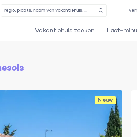
Ver
Zoeken
Vakantiehuis zoeken
Last-minu
nesols
Nieuw