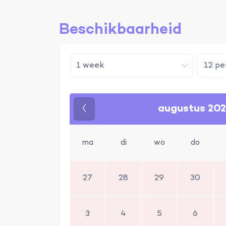
Beschikbaarheid
augustus 20
Vorige
ma
di
wo
do
27
28
29
30
3
4
5
6