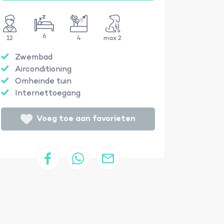
6
12
4
max 2
Zwembad
Airconditioning
Omheinde tuin
Internettoegang
Voeg toe aan favorieten