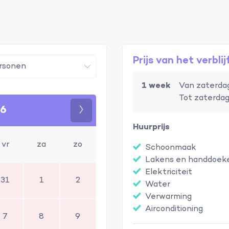
Prijs van het verblij
1 week
Van zaterdag
Tot zaterdag
26
Volgende
Huurprijs
vr
za
zo
Schoonmaak
Lakens en handdoek
Elektriciteit
31
1
2
Water
Verwarming
Airconditioning
7
8
9