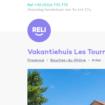
Bel +32 (0)16 772 772
Maandag bereikbaar van 9u tot 17u
Reli
Vakantiehuis Les Tour
Provence
Bouches-du-Rhône
Arles