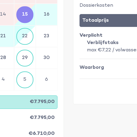
Dossierkosten
14
15
16
Totaalprijs
Verplicht
21
22
23
Verblijfstaks
max €7,22 / volwasse
28
29
30
Waarborg
4
5
6
€7.795,00
€7.795,00
€6.710,00