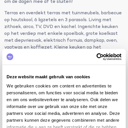
om de dagen mee af te sluiten!
Terras en overdekt terras met tuinmeubels, barbecue
op houtskool, 6 ligzetels en 3 parasols. Living met
zithoek, airco, TV, DVD en kachel. Ingerichte keuken
op het verdiep met enkele spoelbak, grote koelkast
met diepvriesvak, elektrisch fornuis, dampkap, oven,
vaatwas en koffiezet. Kleine keuken op het
gelijkvloers. Aparte berging met wasmachine en
stofzuiger.
Bekijk hier de beschikbaarheid van de glamping
Deze website maakt gebruik van cookies
tenten:
Glamping tent 1
/
Glamping tent 2
/
Glamping
tent 3
/
Glamping tent 4
We gebruiken cookies om content en advertenties te
personaliseren, om functies voor social media te bieden
bijkomende info:
en om ons websiteverkeer te analyseren. Ook delen we
tussen 6/07 en 24/08 wordt een gratis 3-gangen
informatie over uw gebruik van onze site met onze
diner aangeboden door de eigenaars op de avond
partners voor social media, adverteren en analyse. Deze
van aankomst
partners kunnen deze gegevens combineren met andere
table d'hôte mogelijk aan 17,5€/persoon met
informatie die u aan ze heeft verstrekt of die ze hebben