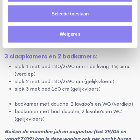
zandstranden
mooie wandelingen in de Pyreneeën, met
Selectie toestaan
verschillende moeilijkheidsgraden
tapas gaan eten in Spanje, aan de andere kant
van de Pyreneeën
Weigeren
6 personen
3 slaapkamers en 2 badkamers:
slpk 1 met bed 180/2x90 cm in de living, TV, airco
(verdiep)
slpk 2 met bed 180/2x90 cm (gelijkvloers)
slpk 3 met bed 160 cm (gelijkvloers)
badkamer met douche, 2 lavabo's en WC (verdiep)
badkamer met bad, douche, 2 lavabo's en WC
(gelijkvloers)
Buiten de maanden juli en augustus (tot 29/06 en
vanaf 7/09) kan je deze woning ook per nacht huren