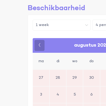
Beschikbaarheid
augustus 20
Vorige
ma
di
wo
do
27
28
29
30
3
4
5
6