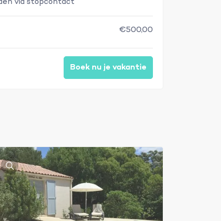
den via stopcontact
€500,00
Boek nu je vakantie