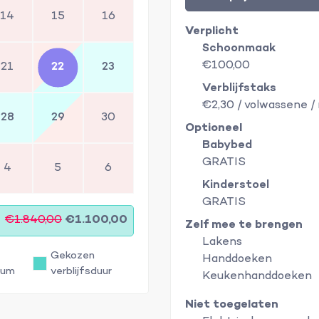
14
15
16
Verplicht
Schoonmaak
€100,00
21
22
23
Verblijfstaks
€2,30 / volwassene /
28
29
30
Optioneel
Babybed
GRATIS
4
5
6
Kinderstoel
GRATIS
€1.840,00
€1.100,00
Zelf mee te brengen
Lakens
Gekozen
Handdoeken
tum
verblijfsduur
Keukenhanddoeken
Niet toegelaten