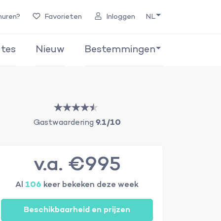
huren?
Favorieten
Inloggen
NL
tes
Nieuw
Bestemmingen
Gastwaardering
9.1/10
v.a. €995
Al
106
keer bekeken deze week
Beschikbaarheid en prijzen