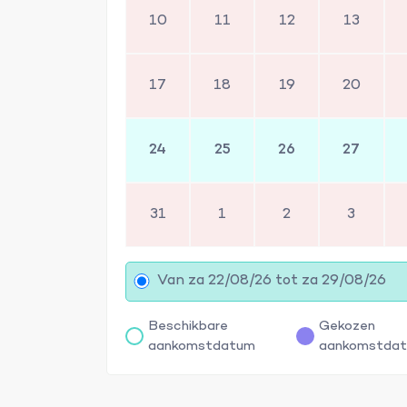
10
11
12
13
17
18
19
20
24
25
26
27
31
1
2
3
Van za 22/08/26 tot za 29/08/26
Beschikbare
Gekozen
aankomstdatum
aankomstda