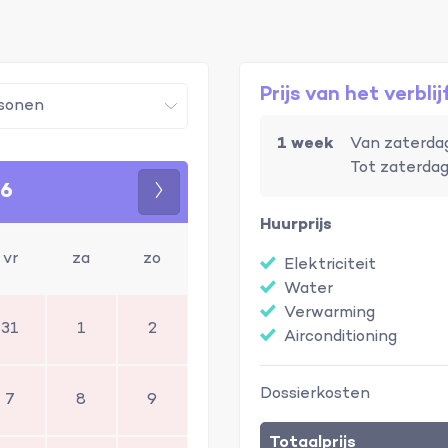
Prijs van het verblij
1 week
Van zaterdag
Tot zaterdag
26
Volgende
Huurprijs
vr
za
zo
Elektriciteit
Water
Verwarming
31
1
2
Airconditioning
Dossierkosten
7
8
9
Totaalprijs