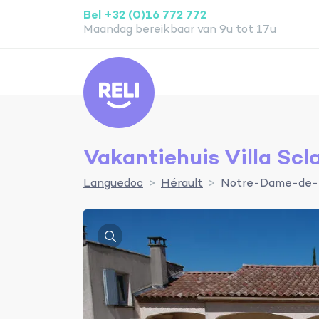
Bel +32 (0)16 772 772
Maandag bereikbaar van 9u tot 17u
Reli
Vakantiehuis Villa Sc
Languedoc
Hérault
Notre-Dame-de-