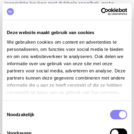
Ingerichte keuken met dubbele spoelbak, grote
koelkast met aparte diepvries, gasfornuis, oven,
dampkap, microgolfoven en Nespresso. Aparte berging
met wasmachine en strijkijzer.
Deze website maakt gebruik van cookies
bijkomende info:
We gebruiken cookies om content en advertenties te
internet WiFi
personaliseren, om functies voor social media te bieden
20 km van de kust
en om ons websiteverkeer te analyseren. Ook delen we
informatie over uw gebruik van onze site met onze
4 personen
partners voor social media, adverteren en analyse. Deze
2 slaapkamers en 1 badkamer:
partners kunnen deze gegevens combineren met andere
informatie die u aan ze heeft verstrekt of die ze hebben
slpk 1 met bed 160 cm
verzameld op basis van uw gebruik van hun services.
slpk 2 met bed 140 cm
badkamer met inloopdouche, lavabo en WC
Toestemmingsselectie
Noodzakelijk
terrein:
woning: 70m²
Voorkeuren