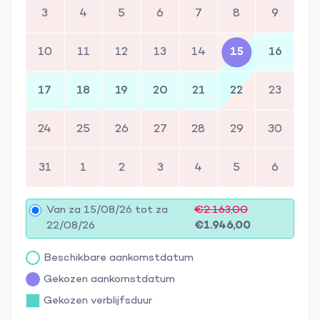
3
4
5
6
7
8
9
10
11
12
13
14
15
16
17
18
19
20
21
22
23
24
25
26
27
28
29
30
31
1
2
3
4
5
6
Van za 15/08/26 tot za
€2.163,00
22/08/26
€1.946,00
Beschikbare aankomstdatum
Gekozen aankomstdatum
Gekozen verblijfsduur