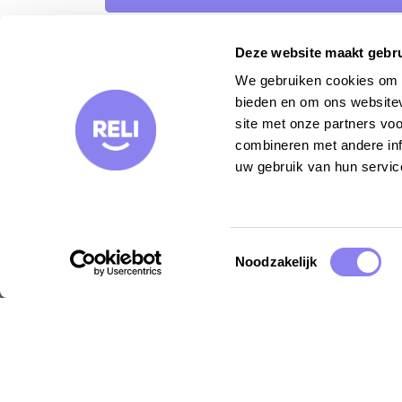
Deze website maakt gebru
We gebruiken cookies om c
bieden en om ons websitev
site met onze partners vo
Bestemmingen
Inspi
combineren met andere inf
uw gebruik van hun servic
Provence
Reist
Vaucluse
Vakan
Ardèche
Hondv
Languedoc
Kindv
Toestemmingsselectie
Noodzakelijk
Gard
Blog
Lot
Dordogne