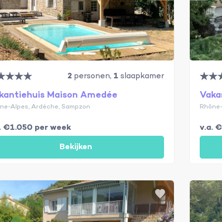
2
personen,
1
slaapkamer
kantiehuis Maison Amedée
Vaka
ne-Alpes, Ardèche, Sampzon
Rhône-
a. €1.050 per week
v.a. 
Bekijken