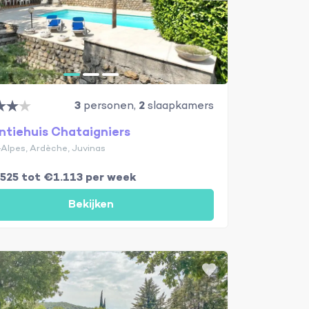
3
personen,
2
slaapkamers
ntiehuis Chataigniers
Alpes, Ardèche, Juvinas
€525 tot €1.113 per week
Bekijken