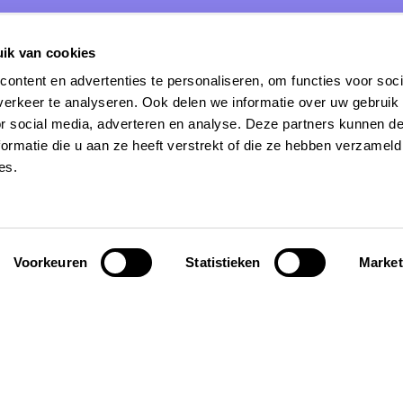
ik van cookies
ontent en advertenties te personaliseren, om functies voor soci
erkeer te analyseren. Ook delen we informatie over uw gebruik
or social media, adverteren en analyse. Deze partners kunnen 
ratie
Algemeen
ormatie die u aan ze heeft verstrekt of die ze hebben verzameld
es.
ips
Over ons
tiehuizen voor groepen
Vaak gestelde vragen
riendelijke vakantiehuizen
Vraag je persoonlijke selec
aan
riendelijke vakantiehuizen
Voorkeuren
Statistieken
Market
Verzekering
Contact
Huis verhuren?