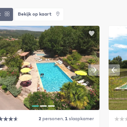
t
Bekijk op kaart
2
personen,
1
slaapkamer