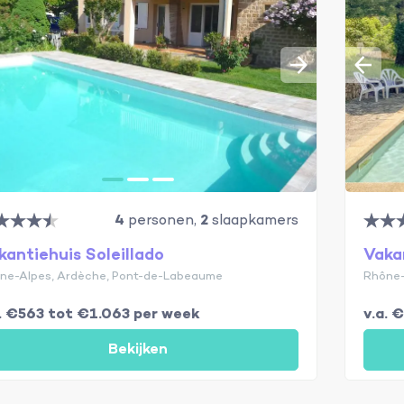
4
personen,
2
slaapkamers
kantiehuis Soleillado
Vaka
ne-Alpes, Ardèche, Pont-de-Labeaume
Rhône-
a. €563 tot €1.063 per week
v.a. 
Bekijken