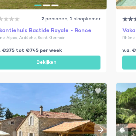
2
personen,
1
slaapkamer
kantiehuis Bastide Royale - Ronce
Vaka
ne-Alpes, Ardèche, Saint-Germain
Rhône-
a. €375 tot €745 per week
v.a. 
Bekijken