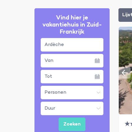
Lijs
Vind hier je
vakantiehuis in Zuid-
Frankrijk
Ardèche