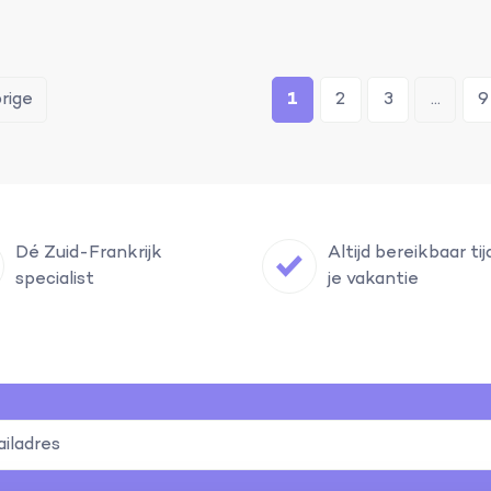
orige
1
2
3
...
9
Dé Zuid-Frankrijk
Altijd bereikbaar ti
specialist
je vakantie