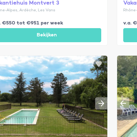
kantiehuis Montvert 3
Vaka
ne-Alpes, Ardèche, Les Vans
Rhône-
a. €550 tot €951 per week
v.a. 
Bekijken