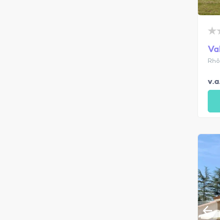
Va
Rhô
v.