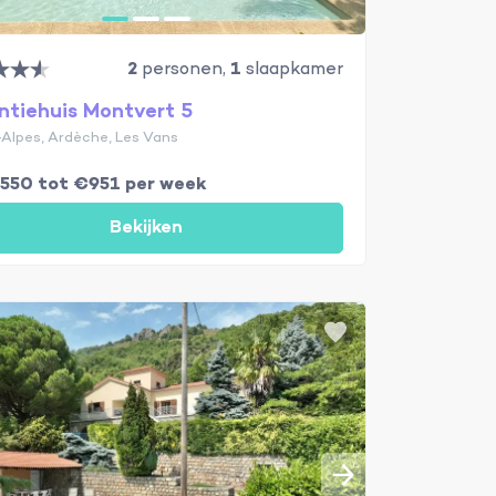
2
personen,
1
slaapkamer
ntiehuis Montvert 5
Alpes, Ardèche, Les Vans
€550 tot €951 per week
Bekijken