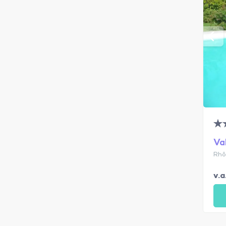
Va
Rhô
v.