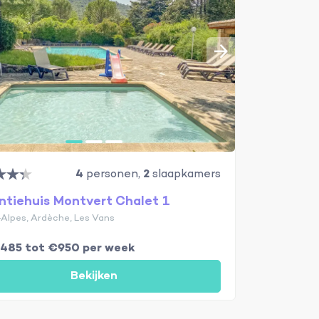
4
personen,
2
slaapkamers
ntiehuis Montvert Chalet 1
Alpes, Ardèche, Les Vans
€485 tot €950 per week
Bekijken