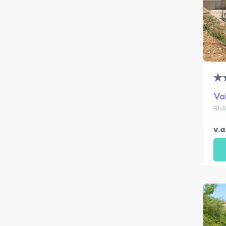
Va
Rhô
v.