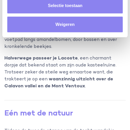
Vanuit het dorp vertrekken
verschillende wandel- en
Selectie toestaan
fietsroutes
doorheen de heuvels van de Vaucluse. Wij
testten de
wandeling van Goult naar Bonnieux
uit
Weigeren
via Lacoste en kunnen deze tocht alleen maar
aanbevelen! Gedurende 14 kilometer volg je een oud
voetpad langs amandelbomen, door bossen en over
kronkelende beekjes.
Halverwege passeer je Lacoste
, een charmant
dorpje dat bekend staat om zijn oude kasteelruïne.
Trotseer zeker de steile weg ernaartoe want, die
trakteert je op een
waanzinnig uitzicht over de
Calavon vallei en de Mont Ventoux
.
Eén met de natuur