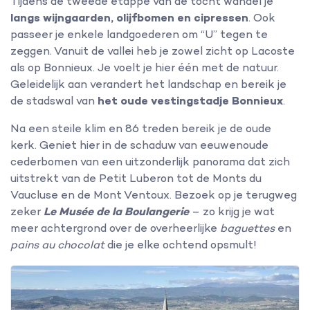
Tijdens de tweede etappe van de tocht wandel je
langs wijngaarden, olijfbomen en cipressen
. Ook
passeer je enkele landgoederen om “U” tegen te
zeggen. Vanuit de vallei heb je zowel zicht op Lacoste
als op Bonnieux. Je voelt je hier één met de natuur.
Geleidelijk aan verandert het landschap en bereik je
de stadswal van
het oude vestingstadje Bonnieux
.
Na een steile klim en 86 treden bereik je de oude
kerk. Geniet hier in de schaduw van eeuwenoude
cederbomen van een uitzonderlijk panorama dat zich
uitstrekt van de Petit Luberon tot de Monts du
Vaucluse en de Mont Ventoux. Bezoek op je terugweg
zeker
Le Musée de la Boulangerie
– zo krijg je wat
meer achtergrond over de overheerlijke
baguettes
en
pains au chocolat
die je elke ochtend opsmult!