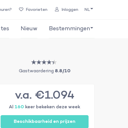
huren?
Favorieten
Inloggen
NL
tes
Nieuw
Bestemmingen
Gastwaardering
8.8/10
v.a. €1.094
Al
160
keer bekeken deze week
Beschikbaarheid en prijzen