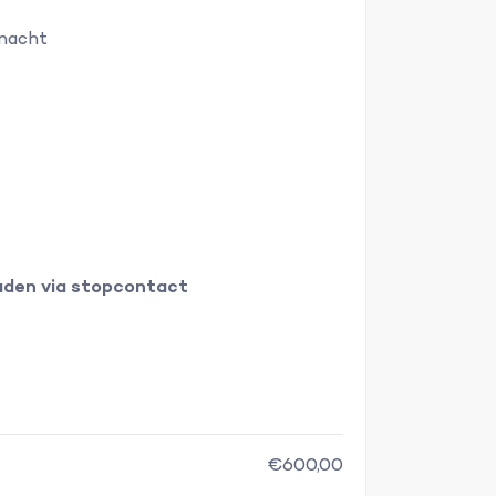
 nacht
aden via stopcontact
€600,00