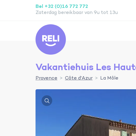
Bel +32 (0)16 772 772
Zaterdag bereikbaar van 9u tot 13u
Reli
Vakantiehuis Les Haut
Provence
Côte d'Azur
La Môle