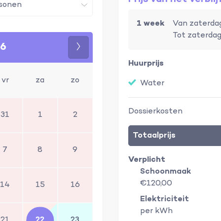
1 week
Van zaterdag
Tot zaterdag
26
Volgende
Huurprijs
vr
za
zo
Water
Dossierkosten
31
1
2
Totaalprijs
7
8
9
Verplicht
Schoonmaak
€120,00
14
15
16
Elektriciteit
per kWh
21
22
23