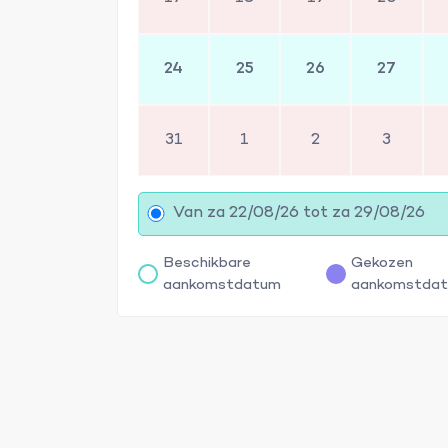
24
25
26
27
31
1
2
3
Van za 22/08/26 tot za 29/08/26
Beschikbare
Gekozen
aankomstdatum
aankomstda