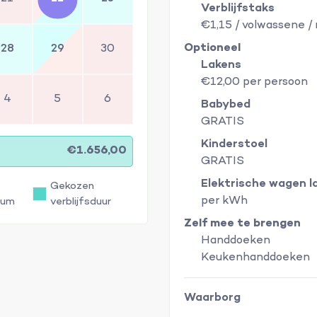
Verblijfstaks
€1,15 / volwassene /
Optioneel
28
29
30
Lakens
€12,00 per persoon
4
5
6
Babybed
GRATIS
Kinderstoel
€1.656,00
GRATIS
Elektrische wagen l
Gekozen
per kWh
tum
verblijfsduur
Zelf mee te brengen
Handdoeken
Keukenhanddoeken
Waarborg