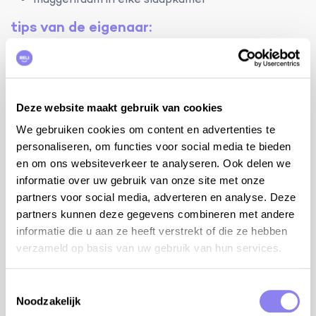
muggenraam in elke slaapkamer
tips van de eigenaar:
de taxiboot naar Saint-Tropez
verschillende zandstranden, tussen Sainte-
Maxime en Saint-Aygulf, in de baai van Fréjus
(TGV op 15 km) en Saint-Raphaël
Deze website maakt gebruik van cookies
Cannes, Antibes, Nice (vlieghaven op 1 uur),
We gebruiken cookies om content en advertenties te
Monaco
personaliseren, om functies voor social media te bieden
het Massif des Maures: Ramatuelle, Grimaud,
en om ons websiteverkeer te analyseren. Ook delen we
Tourtour, la Garde-Freinet en de Gorges du
informatie over uw gebruik van onze site met onze
Verdon (één van de grootste grand Canyons van
partners voor social media, adverteren en analyse. Deze
Europa - kloof van 25 km).
partners kunnen deze gegevens combineren met andere
Chemin de Douaniers: een kustwandeling van 11
informatie die u aan ze heeft verstrekt of die ze hebben
km langs rotsachtige baaien en inhammen
verzameld op basis van uw gebruik van hun services.
wijnkastelen, golfen, alle watersporten,
mountainbiken, historische steden en dorpjes
bezoeken, pittoreske markten, aqua- en
Toestemmingsselectie
Noodzakelijk
pretparken