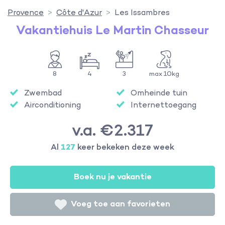
Provence
Côte d'Azur
Les Issambres
Vakantiehuis Le Martin Chasseur
8
4
3
max 10kg
Zwembad
Omheinde tuin
Airconditioning
Internettoegang
v.a. €2.317
Al
127
keer bekeken deze week
Boek nu je vakantie
Voeg toe aan favorieten