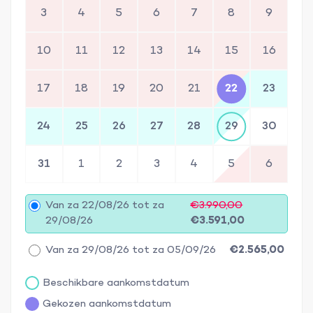
3
4
5
6
7
8
9
10
11
12
13
14
15
16
17
18
19
20
21
22
23
24
25
26
27
28
29
30
31
1
2
3
4
5
6
Van za 22/08/26 tot za
€3.990,00
29/08/26
€3.591,00
Van za 29/08/26 tot za 05/09/26
€2.565,00
Beschikbare aankomstdatum
Gekozen aankomstdatum