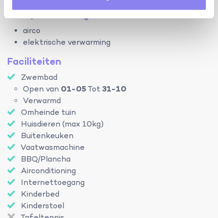
airco/verwarming:
airco
elektrische verwarming
Faciliteiten
Zwembad
Open van
01-05
Tot
31-10
Verwarmd
Omheinde tuin
Huisdieren (max 10kg)
Buitenkeuken
Vaatwasmachine
BBQ/Plancha
Airconditioning
Internettoegang
Kinderbed
Kinderstoel