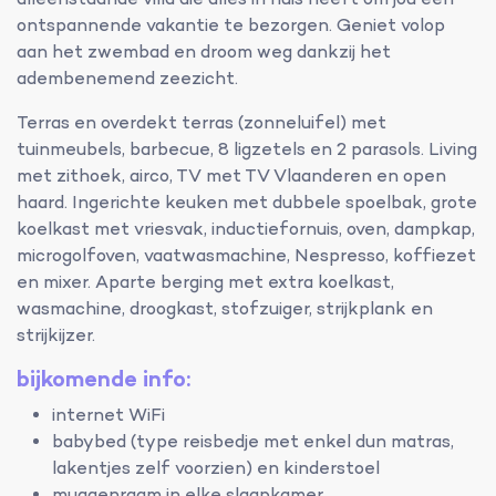
alleenstaande villa die alles in huis heeft om jou een
ontspannende vakantie te bezorgen. Geniet volop
aan het zwembad en droom weg dankzij het
adembenemend zeezicht.
Terras en overdekt terras (zonneluifel) met
tuinmeubels, barbecue, 8 ligzetels en 2 parasols. Living
met zithoek, airco, TV met TV Vlaanderen en open
haard. Ingerichte keuken met dubbele spoelbak, grote
koelkast met vriesvak, inductiefornuis, oven, dampkap,
microgolfoven, vaatwasmachine, Nespresso, koffiezet
en mixer. Aparte berging met extra koelkast,
wasmachine, droogkast, stofzuiger, strijkplank en
strijkijzer.
bijkomende info:
internet WiFi
babybed (type reisbedje met enkel dun matras,
lakentjes zelf voorzien) en kinderstoel