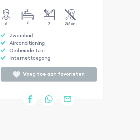
3
6
2
Géén
Zwembad
Airconditioning
Omheinde tuin
Internettoegang
Voeg toe aan favorieten
7mx3m en 1,5m-1,5m diep