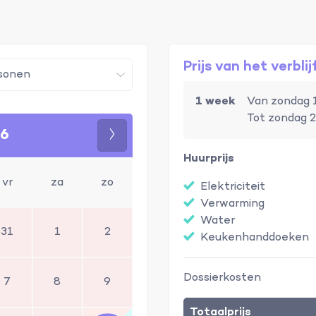
Prijs van het verblij
1 week
Van zondag 
Tot zondag 2
26
Volgende
Huurprijs
vr
za
zo
Elektriciteit
Verwarming
Water
31
1
2
Keukenhanddoeken
Dossierkosten
7
8
9
Totaalprijs