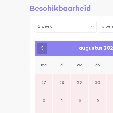
Beschikbaarheid
augustus 20
Vorige
ma
di
wo
do
27
28
29
30
3
4
5
6