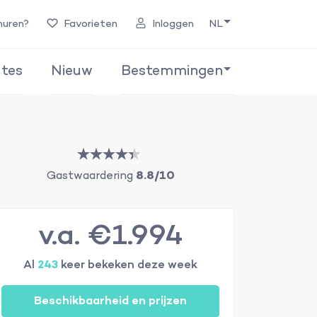
huren?
Favorieten
Inloggen
NL
tes
Nieuw
Bestemmingen
Gastwaardering
8.8/10
v.a. €1.994
Al
243
keer bekeken deze week
Beschikbaarheid en prijzen