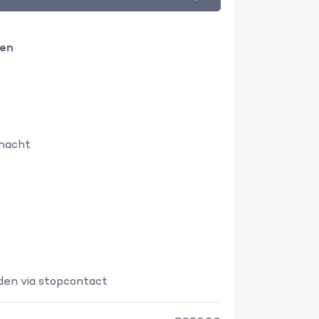
ken
 nacht
den via stopcontact