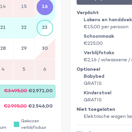
14
15
16
Verplicht
Lakens en handdoe
€15,00 per persoon
21
22
23
Schoonmaak
€225,00
28
29
30
Verblijfstaks
€2,16 / volwassene /
4
5
6
Optioneel
Babybed
GRATIS
€3.495,00
€2.971,00
Kinderstoel
GRATIS
€2.995,00
€2.546,00
Niet toegelaten
Elektrische wagen la
Gekozen
tum
verblijfsduur