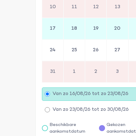
10
11
12
13
17
18
19
20
24
25
26
27
31
1
2
3
Van zo 16/08/26 tot zo 23/08/26
Van zo 23/08/26 tot zo 30/08/26
Beschikbare
Gekozen
aankomstdatum
aankomstda