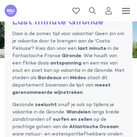
Reli
Last minute Gironde
Daar is de zomer, tijd voor vakantie! Geen zin om
je vakantie door te brengen aan de 'Costa
Pelouse'? Kies dan voor een
last minute
in de
fantastische Franse
Gironde
. Wie houdt van
een flinke dosis
ontspanning
en een mix van
zout en zoet kan op vakantie in de Gironde. Met
steden als
Bordeaux
en
Médoc
staat dit
departement bovenaan de lijst van
meest
gerenommeerde wijnstreken
.
Gezonde
zeelucht
snuif je ook op tijdens je
vakantie in de Gironde.
Wandelen
langs brede
zandstranden of
surfen en zeilen
op de
prachtige golven van de
Atlantische Oceaan
:
ware natuur- en watersportliefhebbers vinden