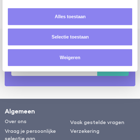
Alles toestaan
Selectie toestaan
Ontvang onze reistips
Weigeren
Ja graag!
Algemeen
Over ons
Vaak gestelde vragen
Vraag je persoonlijke
Verzekering
selectie aan