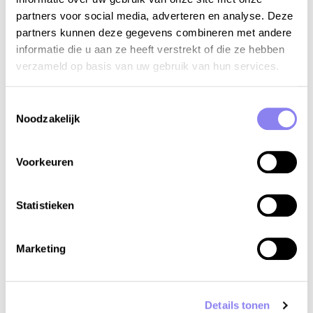
partners voor social media, adverteren en analyse. Deze
partners kunnen deze gegevens combineren met andere
informatie die u aan ze heeft verstrekt of die ze hebben
verzameld op basis van uw gebruik van hun services.
Toestemmingsselectie
Noodzakelijk
Voorkeuren
11
personen,
5
slaapkamers
Statistieken
Vakantiehuis Château La Confluence
Aquitaine, Gironde, Labarde
Marketing
v.a. €2.457 tot €3.809 per week
Bekijken
Details tonen